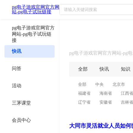
pg电子游戏官网官方网
山西省最新政策汇总及政策解读
站-pg电子试玩链接
pg电子游戏官网官方
网站-pg电子试玩链
接
快讯
pg电子游戏官网官方网站-pg
问答
全部
快讯
知识
全部
中央
北京市
活动
福建省
海南省
江西
辽宁省
安徽省
吉林
三茅课堂
会员中心
大同市灵活就业人员如何