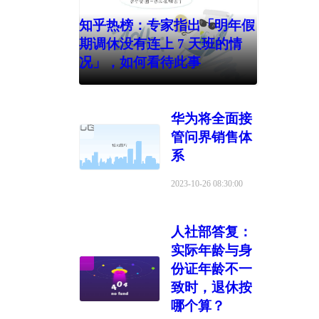
知乎热榜：专家指出「明年假
期调休没有连上 7 天班的情
况」，如何看待此事
华为将全面接
管问界销售体
系
2023-10-26 08:30:00
人社部答复：
实际年龄与身
份证年龄不一
致时，退休按
哪个算？