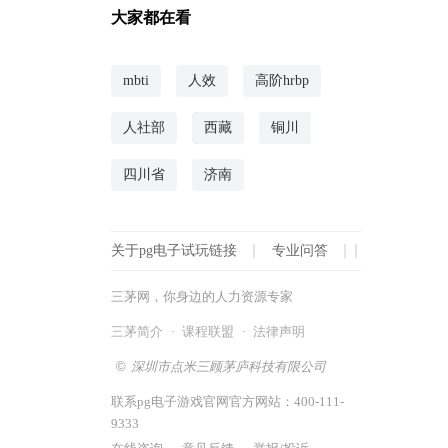
大家都在看
人事战略规划及其实施方法
1小时前 人力资源规划
mbti
人效
高阶hrbp
华为产品战略规划价值
1小时前 人力资源规划
人社部
西藏
铜川
华为集团人力资源战略分析
1小时前 人力资源规划
四川省
济南
电力设计院战略规划与未来发展
1小时前 人力资源规划
关于pg电子试玩链接
专业问答
上海人力资源战略培训，提升企业竞
争力
三茅网，你身边的人力资源专家
1小时前 人力资源规划
三茅简介
·
课程联盟
·
法律声明
企业培训：围绕战略目标建设高效团
©
深圳市点米三顾茅庐科技有限公司
队
联系pg电子游戏官网官方网站：400-111-
1小时前 人力资源规划
9333
hr如何有效支撑战略目标实现