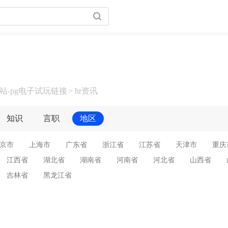
-pg电子游戏官网官方网站
站-pg电子试玩链接
hr资讯
知识
言职
地区
京市
上海市
广东省
浙江省
江苏省
天津市
重庆
江西省
湖北省
湖南省
河南省
河北省
山西省
吉林省
黑龙江省