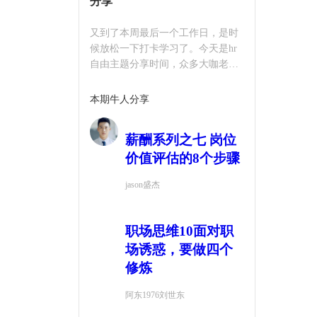
分享
又到了本周最后一个工作日，是时
候放松一下打卡学习了。今天是hr
自由主题分享时间，众多大咖老师
将在此分享他们的知识、技能和心
得体会。期待各位同学参与讨论，
本期牛人分享
发表观点。
薪酬系列之七 岗位
价值评估的8个步骤
jason盛杰
职场思维10面对职
场诱惑，要做四个
修炼
阿东1976刘世东