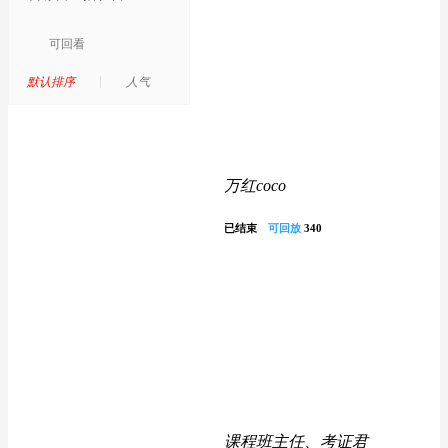
可回看
默认排序
人气
万红coco
已结束
可回放
340
课程班主任、考证君