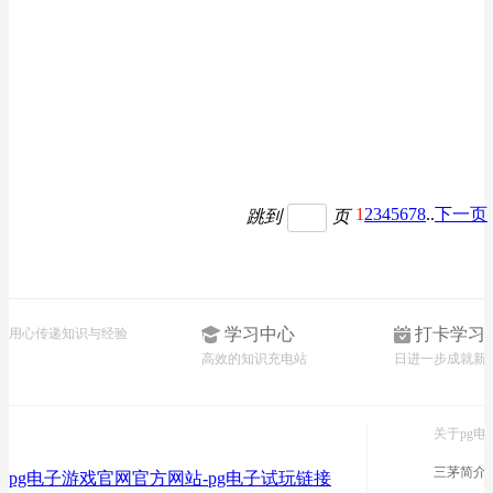
1
2
3
4
5
6
7
8
..
下一页
跳到
页
学习中心
打卡学习
用心传递知识与经验
高效的知识充电站
日进一步成就新
关于pg电
三茅简介
pg电子游戏官网官方网站-pg电子试玩链接