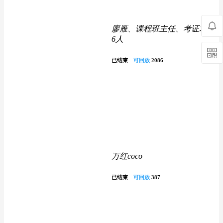
廖雁、课程班主任、考证君 等
6人
已结束
可回放
2086
万红coco
已结束
可回放
387