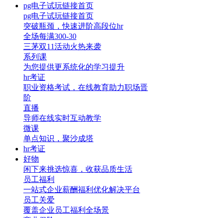
pg电子试玩链接首页
pg电子试玩链接首页
突破瓶颈，快速进阶高段位hr
全场每满300-30
三茅双11活动火热来袭
系列课
为您提供更系统化的学习提升
hr考证
职业资格考试，在线教育助力职场晋
阶
直播
导师在线实时互动教学
微课
单点知识，聚沙成塔
hr考证
好物
闲下来挑选惊喜，收获品质生活
员工福利
一站式企业薪酬福利优化解决平台
员工关爱
覆盖企业员工福利全场景