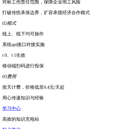
对标工伤责任范围，保障企业用工风险
打破传统承保边界，扩容承揽经济合作模式
02
模式
线上、线下均可操作
系统api接口对接实施
t 0、t 1生效
移动端扫码进行投保
03
费用
按天计费，价格低至0.4元/天起
用心传递知识与经验
学习中心
高效的知识充电站