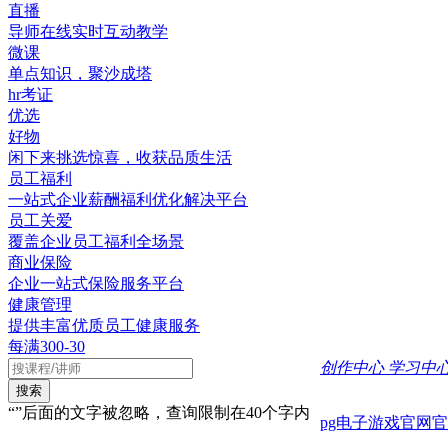
直播
导师在线实时互动教学
微课
单点知识，聚沙成塔
hr考证
优选
好物
闲下来挑选惊喜，收获品质生活
员工福利
一站式企业薪酬福利优化解决平台
员工关爱
覆盖企业员工福利全场景
商业保险
企业一站式保险服务平台
健康管理
提供丰富优质员工健康服务
每满300-30
创作中心
学习中
搜索
“”后面的文字被忽略，查询限制在40个字内
pg电子游戏官网官