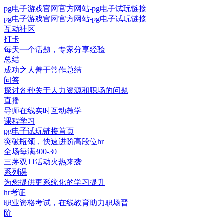
pg电子游戏官网官方网站-pg电子试玩链接
pg电子游戏官网官方网站-pg电子试玩链接
互动社区
打卡
每天一个话题，专家分享经验
总结
成功之人善于常作总结
问答
探讨各种关于人力资源和职场的问题
直播
导师在线实时互动教学
课程学习
pg电子试玩链接首页
突破瓶颈，快速进阶高段位hr
全场每满300-30
三茅双11活动火热来袭
系列课
为您提供更系统化的学习提升
hr考证
职业资格考试，在线教育助力职场晋
阶