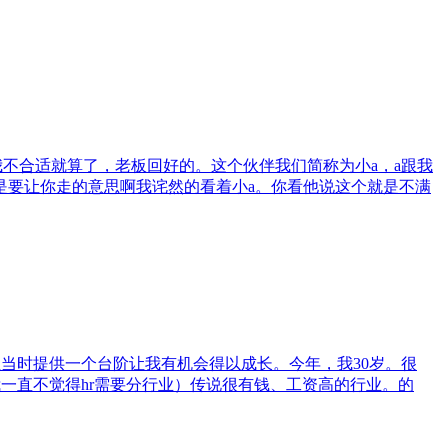
我不合适就算了，老板回好的。这个伙伴我们简称为小a，a跟我
是要让你走的意思啊我诧然的看着小a。你看他说这个就是不满
位当时提供一个台阶让我有机会得以成长。今年，我30岁。很
一直不觉得hr需要分行业）传说很有钱、工资高的行业。的