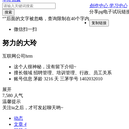
创作中心
学习中心
分享pg电子试玩链
搜索
“”后面的文字被忽略，查询限制在40个字内
复制链接
微信扫一扫
努力的大玲
互联网公司hrm
这个人很神秘，没有留下介绍~
擅长领域
招聘管理、培训管理、行政、员工关系
账号信息
茅龄 3216 天
三茅学号 1402032010
展开
7,580 人气
温馨提示
关注ta之后，才可发起聊天哟~
动态
文章
4