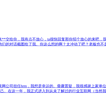
**交给你，我有点不放心，ta很快回复那你招个放心的来吧，
他们的对话截图给了我。你这么想的啊？太冲动了吧？老板也不
互联网公司担任hrm，我想是幸运的。毋庸置疑，我很感谢上家单
自己。在这一年，我正式进入到从未了解过的行业互联网（当然我