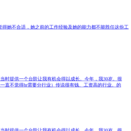
觉得她不合适，她之前的工作经验及她的能力都不能胜任这份工
位当时提供一个台阶让我有机会得以成长。今年，我30岁。很
一直不觉得hr需要分行业）传说很有钱、工资高的行业。的
位当时提供一个台阶让我有机会得以成长。今年，我30岁。很