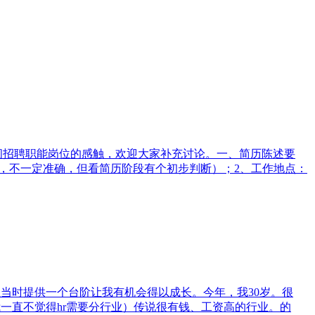
间招聘职能岗位的感触，欢迎大家补充讨论。一、简历陈述要
玄，不一定准确，但看简历阶段有个初步判断）；2、工作地点：
位当时提供一个台阶让我有机会得以成长。今年，我30岁。很
一直不觉得hr需要分行业）传说很有钱、工资高的行业。的