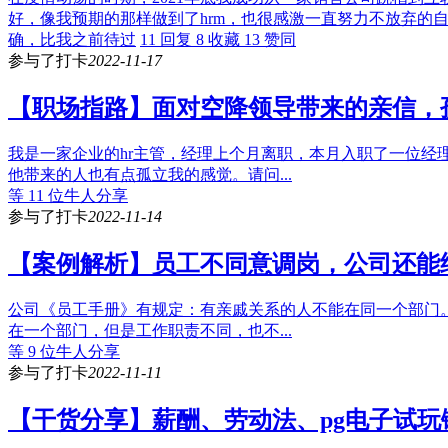
好，像我预期的那样做到了hrm，也很感激一直努力不放弃的
确，比我之前待过
11 回复
8 收藏
13 赞同
参与了打卡
2022-11-17
【职场指路】面对空降领导带来的亲信，
我是一家企业的hr主管，经理上个月离职，本月入职了一位经
他带来的人也有点孤立我的感觉。请问...
等 11 位牛人分享
参与了打卡
2022-11-14
【案例解析】员工不同意调岗，公司还能
公司《员工手册》有规定：有亲戚关系的人不能在同一个部门
在一个部门，但是工作职责不同，也不...
等 9 位牛人分享
参与了打卡
2022-11-11
【干货分享】薪酬、劳动法、pg电子试玩