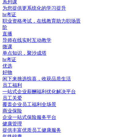
系列课
为您提供更系统化的学习提升
hr考证
职业资格考试，在线教育助力职场晋
阶
直播
导师在线实时互动教学
微课
单点知识，聚沙成塔
hr考证
优选
好物
闲下来挑选惊喜，收获品质生活
员工福利
一站式企业薪酬福利优化解决平台
员工关爱
覆盖企业员工福利全场景
商业保险
企业一站式保险服务平台
健康管理
提供丰富优质员工健康服务
年终锦囊