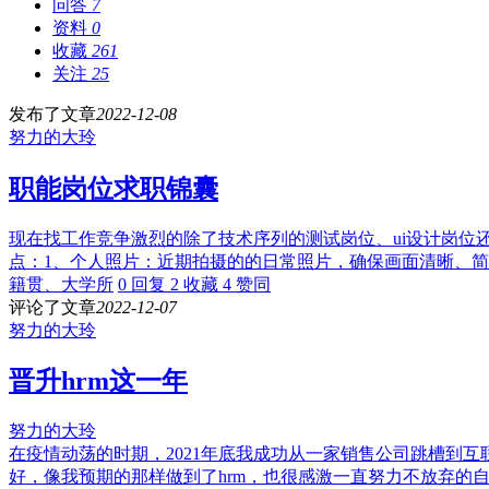
问答
7
资料
0
收藏
261
关注
25
发布了文章
2022-12-08
努力的大玲
职能岗位求职锦囊
现在找工作竞争激烈的除了技术序列的测试岗位、ui设计岗
点：1、个人照片：近期拍摄的的日常照片，确保画面清晰、简
籍贯、大学所
0 回复
2 收藏
4 赞同
评论了文章
2022-12-07
努力的大玲
晋升hrm这一年
努力的大玲
在疫情动荡的时期，2021年底我成功从一家销售公司跳槽到
好，像我预期的那样做到了hrm，也很感激一直努力不放弃的