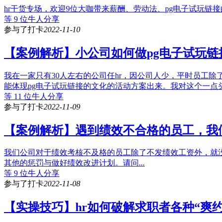
hr干货专场，欢迎9位大咖带来薪酬、劳动法、pg电子试玩链
等 9 位牛人分享
参与了打卡
2022-11-10
【案例解析】小公司如何做pg电子试玩链
我在一家只有30人左右的公司任hr，因公司人少，平时员工
能体现pg电子试玩链接的文化的活动方案出来。我对这个一点头绪
等 11 位牛人分享
参与了打卡
2022-11-09
【案例解析】遇到绩效不合格的员工，我
我们公司对于绩效考核不及格的员工除了不发绩效工资外，就
其他的惩罚与做好绩效改进计划。请问...
等 9 位牛人分享
参与了打卡
2022-11-08
【实操技巧】hr如何破解求职者各种“爽