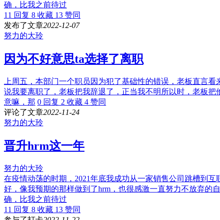
确，比我之前待过
11 回复
8 收藏
13 赞同
发布了文章
2022-12-07
努力的大玲
因为不好意思ta选择了离职
上周五，本部门一个职员因为犯了基础性的错误，老板直言看来
说我要离职了，老板把我辞退了，正当我不明所以时，老板把
意嘛，那
0 回复
2 收藏
4 赞同
评论了文章
2022-11-24
努力的大玲
晋升hrm这一年
努力的大玲
在疫情动荡的时期，2021年底我成功从一家销售公司跳槽到
好，像我预期的那样做到了hrm，也很感激一直努力不放弃的
确，比我之前待过
11 回复
8 收藏
13 赞同
参与了打卡
2022-11-22