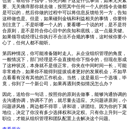
也罢，谁给你下指令，你先判断下这是什么事情，如果无关紧
要、无关痛痒那你就去做，按照其中任何一个人的指令去做都
是可以的，然后你做的过程中可以将信息反馈给另一方，告知
这样做也是。但是，如果碰到金钱和利益相关的事情，你要特
别注意了，不是听哪一个人的，要看哪一个说的对，是不是符
合原则，是不是符合你心目中的良知和底线，这一点最关键。
如果领导或经理让你执行不合法不合规的事情，这时候你要小
心了，任何人都不能听。
第四种情况，你可能准备随时走人。从企业组织管理的角度，
一般情况下，部门经理是不会直接给你下指令的，但现在形成
了这种状况，本身就不是很正常。你夹在中间时间一长，可能
非常难办，如果你不能得到提拔或者更好的发展机会，不如早
点看看有没有其他的工作机会。当然，这是最后一个选项，毕
竟，你到了一个新公司，如果再遇到类似情况怎么办？
因此，送给你一句话，按照你的原则去做事，能够沟通协调的
去沟通协调，协调不了的，就尽量去适应。大问题讲原则，小
问题讲风格，两边都不得罪，讲和谐，讲团结。因为你的下属
地位，决定了你没有多少选择权和决定权。只有你上升到一定
职位，才能从组织管理和团队配置上去解决这个问题。