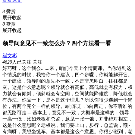
查看原文
8
赞赏
展开
收起
8
赞赏
展开
收起
领导间意见不一致怎么办？四个方法看一看
崔文彬
4629
人已关注
关注
好巧呀，这个我会.......来，咱们今天上个情商课。当你遇到这
个情况的时候，我给你一个建议，四个步骤，你就能解开它。
一个建议，领导间的意见不一致，不是非黑即白，往往都是
灰。这是什么意思呢？领导就会有高低，高低就会有权力，权
力就会有倾斜，倾斜就会有空间，空间就能降难度，降低就会
有办法。你品一下，是不是这个理儿？所以你很少遇到一个岗
位，有两个完全一样的领导。a向东走，b向西走，你不听谁的
都无路可走.....基本上，意见不一致，大概率是这样的：领导
一高一低，比如老板和总监，意见一张一弛，并非绝对相左，
这是什么意思呢？老板说，我们要上山，步行，总监说，额~
有病呀，我想坐缆车。基本都是这么个意思。你很少碰到，老