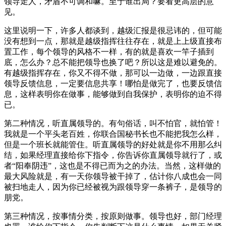
领导走人，矛盾不可调和嘛。至于谁出局？要看更高层的意
见。
这里说明一下，许多人都谈到，越级汇报是很忌讳的，但可能
没有想到一点，那就是越级指挥往往存在，就是上上级直接布
置工作，每个领导的风格不一样，有的就是喜欢一竿子插到
底，怎么办？总不能把领导也换了吧？所以这是难以避免的。
有越级指挥存在，你又不得不做，那可以一边做，一边跟直接
领导反馈信息，一定要信息共享！哪怕是做完了，也要反馈信
息，这样表明你在做事，能够做到自我保护，表明你的迫不得
已。
第二种情况，听直属领导的。有句俗话，叫不怕官，就怕管！
我就是一个平头老百姓，你联合国秘书长也不能把我怎么样，
但是一个班长就能管住。听直属领导的好处就是你不用那么纠
结，如果经理直接给你下指令，你告诉你直属领导就行了，或
者“阳奉阴违”，这也是不得已而为之的办法。当然，这样做的
最大风险就是，有一天你领导被干掉了，估计你八成也会一同
被扫地走人，因为你已经被视为跟领导穿一条裤子，是领导的
朋党。
第三种情况，按事情分类，按原则做事。领导也好，部门经理