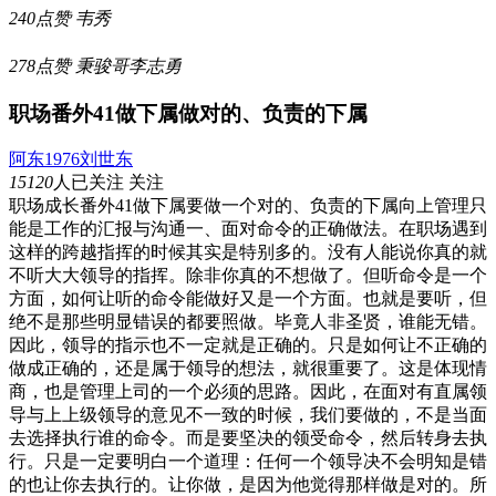
240点赞
韦秀
278点赞
秉骏哥李志勇
职场番外41做下属做对的、负责的下属
阿东1976刘世东
15120
人已关注
关注
职场成长番外41做下属要做一个对的、负责的下属向上管理只
能是工作的汇报与沟通一、面对命令的正确做法。在职场遇到
这样的跨越指挥的时候其实是特别多的。没有人能说你真的就
不听大大领导的指挥。除非你真的不想做了。但听命令是一个
方面，如何让听的命令能做好又是一个方面。也就是要听，但
绝不是那些明显错误的都要照做。毕竟人非圣贤，谁能无错。
因此，领导的指示也不一定就是正确的。只是如何让不正确的
做成正确的，还是属于领导的想法，就很重要了。这是体现情
商，也是管理上司的一个必须的思路。因此，在面对有直属领
导与上上级领导的意见不一致的时候，我们要做的，不是当面
去选择执行谁的命令。而是要坚决的领受命令，然后转身去执
行。只是一定要明白一个道理：任何一个领导决不会明知是错
的也让你去执行的。让你做，是因为他觉得那样做是对的。所