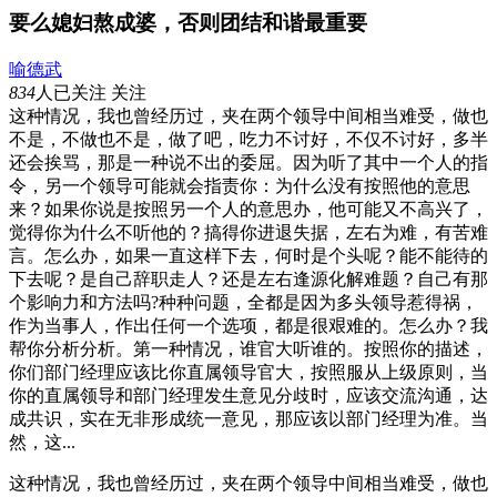
要么媳妇熬成婆，否则团结和谐最重要
喻德武
834
人已关注
关注
这种情况，我也曾经历过，夹在两个领导中间相当难受，做也
不是，不做也不是，做了吧，吃力不讨好，不仅不讨好，多半
还会挨骂，那是一种说不出的委屈。因为听了其中一个人的指
令，另一个领导可能就会指责你：为什么没有按照他的意思
来？如果你说是按照另一个人的意思办，他可能又不高兴了，
觉得你为什么不听他的？搞得你进退失据，左右为难，有苦难
言。怎么办，如果一直这样下去，何时是个头呢？能不能待的
下去呢？是自己辞职走人？还是左右逢源化解难题？自己有那
个影响力和方法吗?种种问题，全都是因为多头领导惹得祸，
作为当事人，作出任何一个选项，都是很艰难的。怎么办？我
帮你分析分析。第一种情况，谁官大听谁的。按照你的描述，
你们部门经理应该比你直属领导官大，按照服从上级原则，当
你的直属领导和部门经理发生意见分歧时，应该交流沟通，达
成共识，实在无非形成统一意见，那应该以部门经理为准。当
然，这...
这种情况，我也曾经历过，夹在两个领导中间相当难受，做也