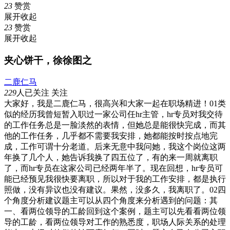
23
赞赏
展开
收起
23
赞赏
展开
收起
夹心饼干，徐徐图之
二鹿仁马
229
人已关注
关注
大家好，我是二鹿仁马，很高兴和大家一起在职场精进！01类
似的经历我曾短暂入职过一家公司任hr主管，hr专员对我交待
的工作任务总是一脸淡然的表情，但她总是能很快完成，而其
他的工作任务，几乎都不需要我安排，她都能按时按点地完
成，工作可谓十分老道。后来无意中我问她，我这个岗位这两
年换了几个人，她告诉我换了四五位了，有的来一周就离职
了，而hr专员在这家公司已经两年半了。现在回想，hr专员可
能已经预见我很快要离职，所以对于我的工作安排，都是执行
照做，没有异议也没有建议。果然，没多久，我离职了。02四
个角度分析建议题主可以从四个角度来分析遇到的问题：其
一、看两位领导的工龄回到这个案例，题主可以先看看两位领
导的工龄，看两位领导对工作的熟悉度，职场人际关系的处理