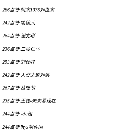
286点赞
阿东1976刘世东
242点赞
喻德武
264点赞
崔文彬
236点赞
二鹿仁马
253点赞
刘仕祥
242点赞
人资之道刘洪
267点赞
丛晓萌
235点赞
王锋-未来看现在
244点赞
可e姐
244点赞
lhyx胡许国