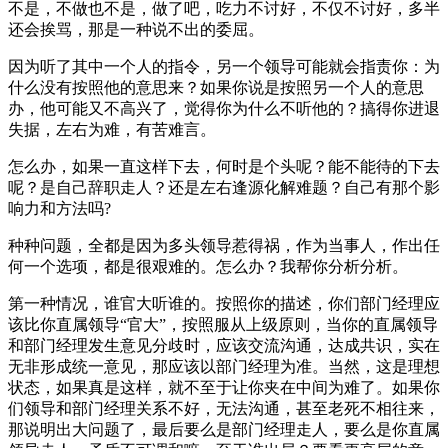
不是，不做也不是，做了吧，吃力不讨好，不仅不讨好，多半
还会挨骂，那是一种说不出的委屈。
因为听了其中一个人的指令，另一个领导可能就会指责你：为
什么没有按照他的意思来？如果你说是按照另一个人的意思
办，他可能又不高兴了，觉得你为什么不听他的？搞得你进退
失据，左右为难，有苦难言。
怎么办，如果一直这样下去，何时是个头呢？能不能待的下去
呢？是自己辞职走人？还是左右逢源化解难题？自己有那个影
响力和方法吗?
种种问题，全都是因为多头领导惹得祸，作为当事人，作出任
何一个选项，都是很艰难的。怎么办？我帮你分析分析。
第一种情况，谁官大听谁的。按照你的描述，你们部门经理应
该比你直属领导“官大”，按照服从上级原则，当你的直属领导
和部门经理发生意见分歧时，应该交流沟通，达成共识，实在
无非形成统一意见，那应该以部门经理为准。当然，这是理想
状态，如果真是这样，就不至于让你夹在中间为难了。如果你
们领导和部门经理关系不好，无法沟通，甚至老死不相往来，
那说明出大问题了，最后要么是部门经理走人，要么是你直属