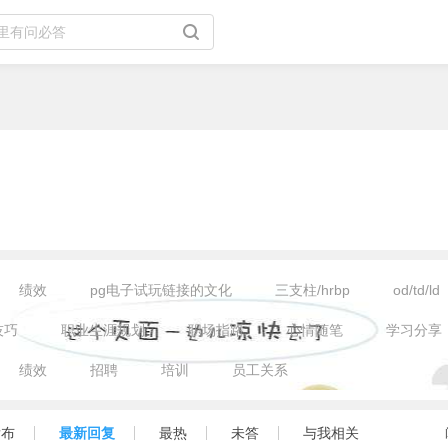
绩效
pg电子试玩链接的文化
三支柱/hrbp
od/td/ld
技巧
职业生涯规划
职场指路
心情随笔
学习分享
绩效
招聘
培训
员工关系
发布
最新回复
最热
未答
与我相关