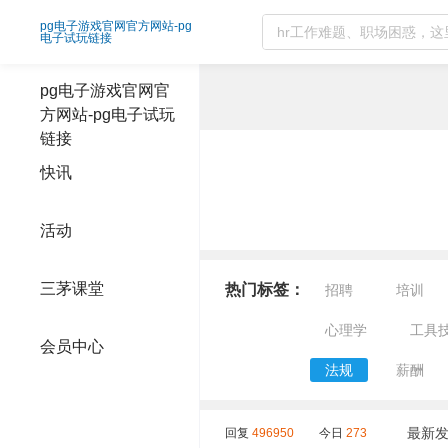
法规精选问答-pg电子游戏官网官方网站
pg电子游戏官网官方网站-pg
电子试玩链接
pg电子游戏官网官
方网站-pg电子试玩
链接
快讯
活动
三茅课堂
热门标签：
招聘
培训
心理学
工具
会员中心
法规
薪酬
最新
回复
496950
今日
273