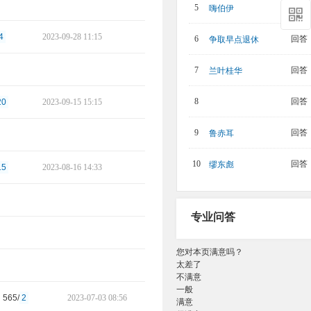
回答：
5
嗨伯伊
4
2023-09-28 11:15
回答：
6
争取早点退休
回答：
7
兰叶桂华
回答：
8
20
2023-09-15 15:15
回答：
9
鲁赤耳
回答：
10
缪东彪
15
2023-08-16 14:33
专业问答
您对本页满意吗？
太差了
不满意
一般
565/
2
2023-07-03 08:56
满意