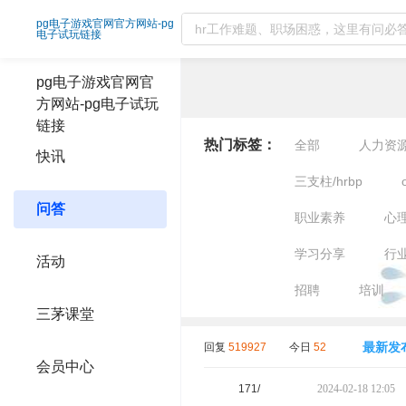
绩效精选问答-pg电子游戏官网官方网站
pg电子游戏官网官方网站-pg
电子试玩链接
pg电子游戏官网官
方网站-pg电子试玩
链接
热门标签：
全部
人力资
快讯
三支柱/hrbp
问答
职业素养
心
学习分享
行
活动
招聘
培训
三茅课堂
最新发
回复
519927
今日
52
会员中心
171/
2024-02-18 12:05