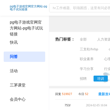
培训精选问答-pg电子游戏官网官方网站
pg电子游戏官网官方网站-pg
电子试玩链接
pg电子游戏官网官
方网站-pg电子试玩
链接
热门标签：
全部
人力资
快讯
三支柱/hrbp
问答
职业素养
心
学习分享
行
活动
招聘
培训
三茅课堂
最新发
回复
519927
今日
52
会员中心
753/
2024-02-05 16:04