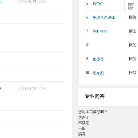
3
2023-09-15 14:08
回答：
5
嗨伯伊
回答：
6
争取早点退休
回答：
7
兰叶桂华
回答：
8
回答：
9
鲁赤耳
回答：
10
缪东彪
8
2023-08-25 14:43
专业问答
您对本页满意吗？
太差了
不满意
一般
满意