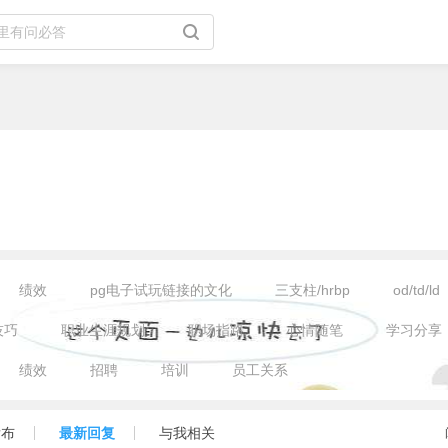
站
绩效
pg电子试玩链接的文化
三支柱/hrbp
od/td/ld
技巧
职业生涯规划
职场指路
心情随笔
学习分享
绩效
招聘
培训
员工关系
发布
最新回复
与我相关