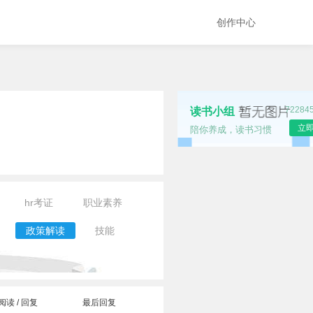
创作中心
7228
读书小组
立
陪你养成，读书习惯
hr考证
职业素养
政策解读
技能
阅读 / 回复
最后回复