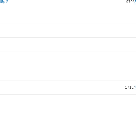
续吗？
979/
1715/