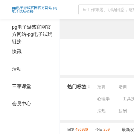
政策解读精选问答-pg电子游戏官网官方网
pg电子游戏官网官方网站-pg
电子试玩链接
pg电子游戏官网官
方网站-pg电子试玩
链接
快讯
活动
三茅课堂
热门标签：
招聘
培训
心理学
工具
会员中心
法规
薪酬
最新
回复
496936
今日
259