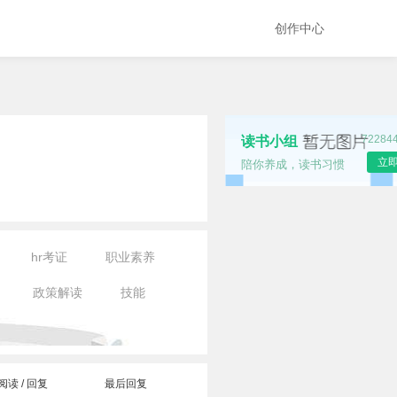
创作中心
7228
读书小组
立
陪你养成，读书习惯
hr考证
职业素养
政策解读
技能
阅读 / 回复
最后回复