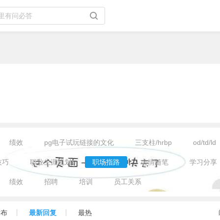
站
绩效
pg电子试玩链接的文化
三支柱/hrbp
od/td/ld
技巧
职业生涯规划
职场指路
心情随笔
学习分享
绩效
招聘
培训
员工关系
发布
最新回复
最热