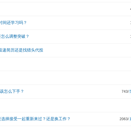
时间还学习吗？
要怎么调整突破？
己投递简历还是找猎头代投
r该怎么下手？
743/
r是选择接受一起重新来过？还是换工作？
2063/