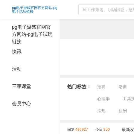
职场指路精选问答-pg电子游戏官网官方网
pg电子游戏官网官方网站-pg
电子试玩链接
pg电子游戏官网官
方网站-pg电子试玩
链接
快讯
活动
三茅课堂
热门标签：
招聘
培训
心理学
工具
会员中心
法规
薪酬
最新
回复
496927
今日
250