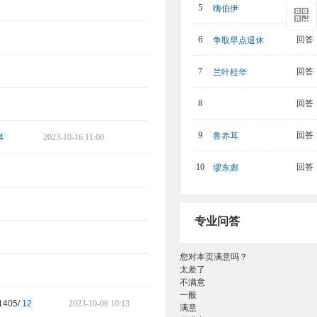
回答：
5
嗨伯伊
回答：
6
争取早点退休
回答：
7
兰叶桂华
回答：
8
回答：
9
鲁赤耳
4
2023-10-16 11:00
回答：
10
缪东彪
专业问答
您对本页满意吗？
太差了
不满意
一般
1405/
12
2023-10-06 10:13
满意