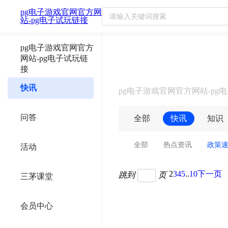
pg电子游戏官网官方网
政策速递-pg电子游戏官网官方
站-pg电子试玩链接
pg电子游戏官网官方
网站-pg电子试玩链
接
快讯
pg电子游戏官网官方网站-pg
问答
全部
快讯
知识
全部
热点资讯
政策
活动
2
3
4
5
..
10
下一页
跳到
页
三茅课堂
会员中心