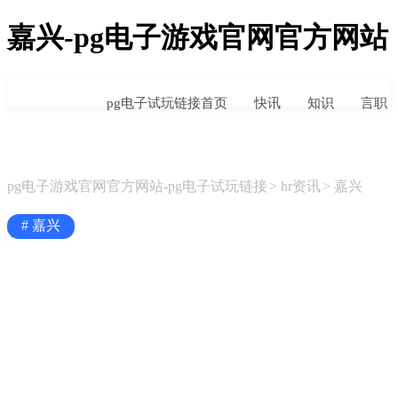
嘉兴-pg电子游戏官网官方网站
pg电子试玩链接首页
快讯
知识
言职
pg电子游戏官网官方网站-pg电子试玩链接
hr资讯
嘉兴
# 嘉兴