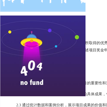
1. 引言
项目奖金是对项目团队在完成任务过程中所取得的优
个人贡献的肯定和激励。本文旨在详细阐述项目奖金
2. 项目目标与成果
2.1 详细说明项目的目标和任务，强调项目的重要性
2.2 阐述项目团队在完成任务过程中取得的具体成果
2.3 通过统计数据和案例分析，展示项目成果的价值