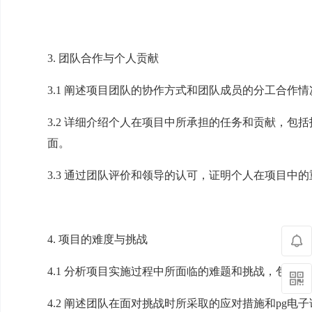
3. 团队合作与个人贡献
3.1 阐述项目团队的协作方式和团队成员的分工合作
3.2 详细介绍个人在项目中所承担的任务和贡献，包
面。
3.3 通过团队评价和领导的认可，证明个人在项目中
4. 项目的难度与挑战
4.1 分析项目实施过程中所面临的难题和挑战，包括
4.2 阐述团队在面对挑战时所采取的应对措施和pg