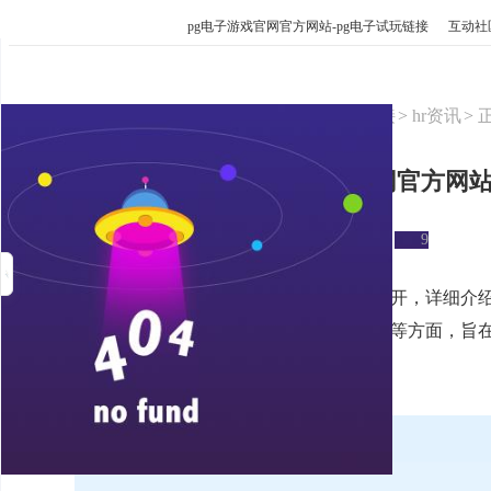
pg电子游戏官网官方网站-pg电子试玩链接
互动社
pg电子游戏官网官方网站-pg电子试玩链接
hr资讯
奖金申请理由-pg电子游戏官网官方网
来源：三茅网
2023-10-27 14:05:50
9
摘要：本文主要围绕项目奖金申请理由展开，详细介
献、项目的难度与挑战以及奖金的合理性等方面，旨