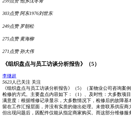
259点赞
他乡沈冬青
303点赞
阿东1976刘世东
249点赞
罗朝松
275点赞
黄海柳
271点赞
孙大伟
《组织盘点与员工访谈分析报告》（5）
李继超
5623
人已关注
关注
《组织盘点与员工访谈分析报告》（5）（某物业公司咨询案例
检修的方式。主要盘点内容如下：（1）、及时性：大多数项
满意度：根据维修记录显示，大多数情况下，检修后的故障基
留在工作汇报层面，并没有实质的做出处理。未曾联系供应商
但出现问题后，因配件仅能从指定商家购买。而这部分维修服务