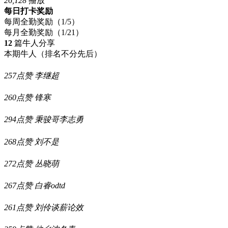
26,128
播放
每日打卡奖励
每周全勤奖励（1/5）
每月全勤奖励（1/21）
12
篇牛人分享
本期牛人
（排名不分先后）
257点赞
李继超
260点赞
锋寒
294点赞
秉骏哥李志勇
268点赞
刘不是
272点赞
丛晓萌
267点赞
白睿odtd
261点赞
刘伶谈薪论效