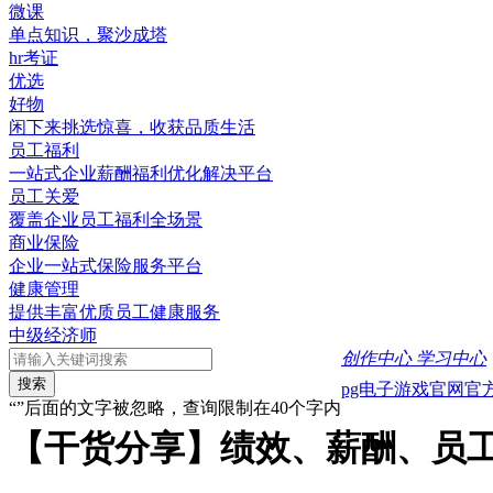
微课
单点知识，聚沙成塔
hr考证
优选
好物
闲下来挑选惊喜，收获品质生活
员工福利
一站式企业薪酬福利优化解决平台
员工关爱
覆盖企业员工福利全场景
商业保险
企业一站式保险服务平台
健康管理
提供丰富优质员工健康服务
中级经济师
创作中心
学习中心
搜索
pg电子游戏官网官
“”后面的文字被忽略，查询限制在40个字内
【干货分享】绩效、薪酬、员工