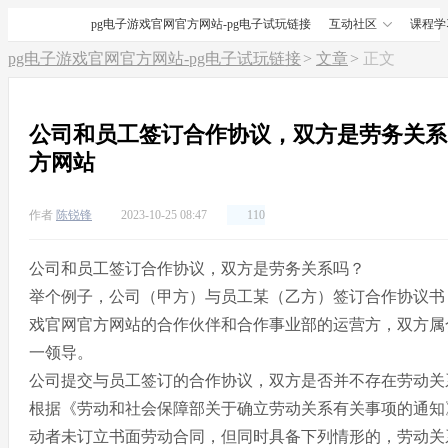
pg电子游戏官网官方网站-pg电子试玩链接
互动社区
课程学
pg电子游戏官网官方网站-pg电子试玩链接
文章
正文
公司和员工签订合作协议，双方是劳务关系吗
方网站
作者
陈锐锋
2023-10-25 08:47
110
公司和员工签订合作协议，双方是劳务关系吗？
举个例子，公司（甲方）与员工某（乙方）签订合作协议书
戏官网官方网站的合作伙伴和合作事业部的运营方，双方属
一领导。
公司提交与员工签订的合作协议，双方是否并不存在劳动关
根据《劳动和社会保障部关于确立劳动关系有关事项的通知
动者未订立书面劳动合同，但同时具备下列情形的，劳动关