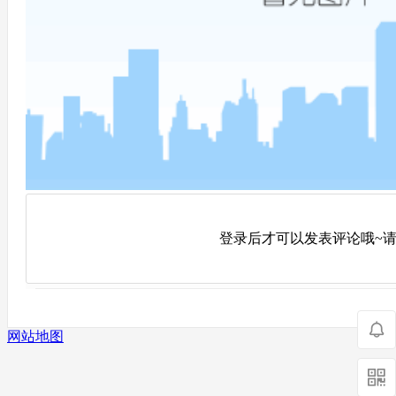
登录后才可以发表评论哦~请
网站地图