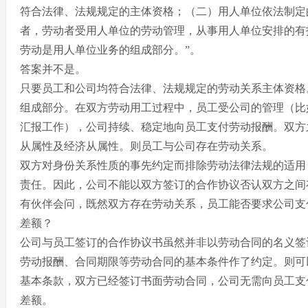
符合法律、法规规定的主体资格；（二）用人单位依法制定
者，劳动者受用人单位的劳动管理，从事用人单位安排的有
劳动是用人单位业务的组成部分。”。
答案并不是。
只要员工和公司均符合法律、法规规定的劳动关系主体资格
组成部分。在双方劳动用工过程中，员工受公司的管理（比
汇报工作），公司持续、稳定地向员工支付劳动报酬。双方
从属性及经济从属性。则员工与公司存在劳动关系。
双方对身份关系性质的事先约定而排除劳动法律法规的适用
责任。因此，公司不能以双方签订的合作协议否认双方之间
有伙伴会问，既然双方存在劳动关系，员工能否要求公司支
差额？
公司与员工签订的合作协议书虽然并非以劳动合同的名义签
劳动报酬、合同期限等劳动合同的基本条件作了约定。则可
基本条款，双方已经签订书面劳动合同，公司无需向员工支
差额。