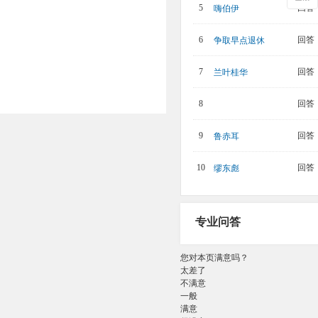
回答：
5
嗨伯伊
回答：
6
争取早点退休
回答：
7
兰叶桂华
回答：
8
回答：
9
鲁赤耳
回答：
10
缪东彪
专业问答
您对本页满意吗？
太差了
不满意
一般
满意