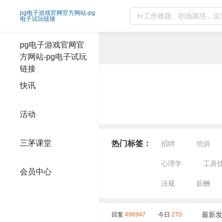
招聘精选问答-pg电子游戏官网官方网站
pg电子游戏官网官方网站-pg
电子试玩链接
pg电子游戏官网官
方网站-pg电子试玩
链接
快讯
活动
三茅课堂
热门标签：
招聘
培训
心理学
工具
会员中心
法规
薪酬
最新
回复
496947
今日
270