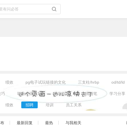
绩效
pg电子试玩链接的文化
三支柱/hrbp
od/td/ld
技巧
职业生涯规划
职场指路
心情随笔
学习分享
绩效
招聘
培训
员工关系
发布
最新回复
最热
与我相关