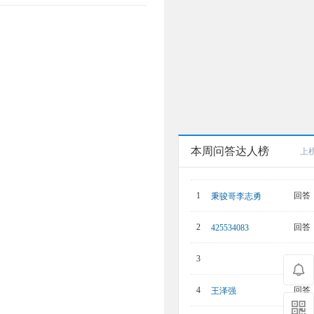
本周问答达人榜
上
回答：
1
秉骏哥李志勇
回答：
2
425534083
回答：
3
回答：
4
王泽强