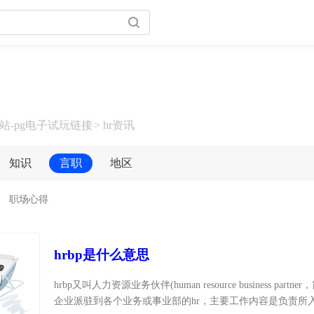
戏官网官方网站
站-pg电子试玩链接
hr资讯
知识
言职
地区
职场心得
hrbp是什么意思
hrbp又叫人力资源业务伙伴(human resource business partne
企业派驻到各个业务或事业部的hr，主要工作内容是负责所