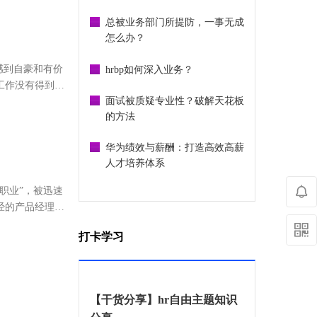
总被业务部门所提防，一事无成
怎么办？
感到自豪和有价
hrbp如何深入业务？
工作没有得到足
面试被质疑专业性？破解天花板
对你保持警
的方法
华为绩效与薪酬：打造高效高薪
人才培养体系
职业”，被迅速
经的产品经理、
需求而生...
打卡学习
【干货分享】hr自由主题知识