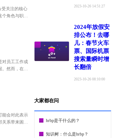
2023-10-26 14:51:27
备受关注的核心
这个角色与职
p的角色，并分
2024年放假安
排公布！去哪
儿：春节火车
票、国际机票
搜索量瞬时增
是对员工工作成
长翻倍
据。然而，在实
带来了很大的
2023-10-26 08:10:00
大家都在问
可能会对此表示
hrbp是干什么的？
部关系带来困
升你的个人职业
知识树：什么是hrbp？