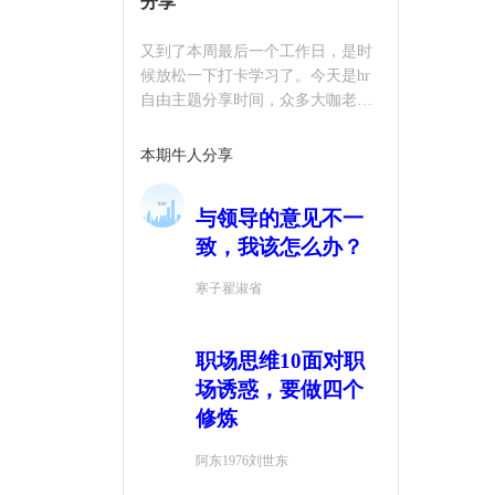
分享
又到了本周最后一个工作日，是时
候放松一下打卡学习了。今天是hr
自由主题分享时间，众多大咖老师
将在此分享他们的知识、技能和心
得体会。期待各位同学参与讨论，
本期牛人分享
发表观点。
与领导的意见不一
致，我该怎么办？
寒子翟淑省
职场思维10面对职
场诱惑，要做四个
修炼
阿东1976刘世东