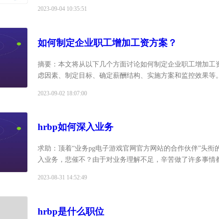
人力资源管理工作，包括人力政策体系、制度规范在业务单位的
2023-09-04 10:35:51
如何制定企业职工增加工资方案？
摘要：本文将从以下几个方面讨论如何制定企业职工增加工
虑因素、制定目标、确定薪酬结构、实施方案和监控效果等。1
今竞争激烈的人才市场中，企业如何留住优秀员工、激励员
2023-09-02 18:07:00
为...
hrbp如何深入业务
求助：顶着“业务pg电子游戏官网官方网站的合作伙伴”头衔
入业务，悲催不？由于对业务理解不足，辛苦做了许多事情
价值无法充分发挥，逐渐就被边缘化，老板连饼都懒得给我
2023-08-31 14:52:49
最近在同行群里吐槽，结...
hrbp是什么职位