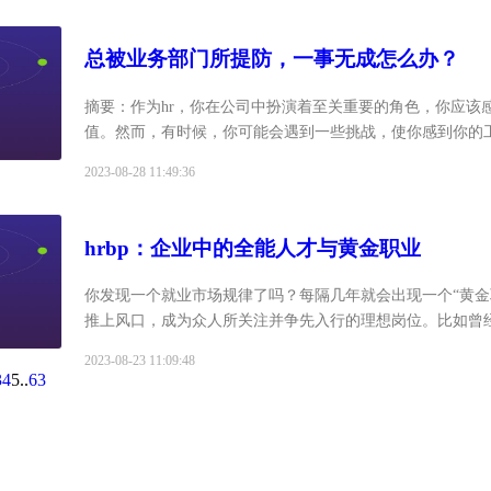
总被业务部门所提防，一事无成怎么办？
摘要：作为hr，你在公司中扮演着至关重要的角色，你应该
值。然而，有时候，你可能会遇到一些挑战，使你感到你的
够的认可和支持。其中最明显的问题是，业务部门似乎总是
2023-08-28 11:49:36
惕，...
hrbp：企业中的全能人才与黄金职业
你发现一个就业市场规律了吗？每隔几年就会出现一个“黄金
推上风口，成为众人所关注并争先入行的理想岗位。比如曾
新媒体运营、抖音运营等等。这些职业的共同特征：一是应市场
2023-08-23 11:09:48
3
4
5
..
63