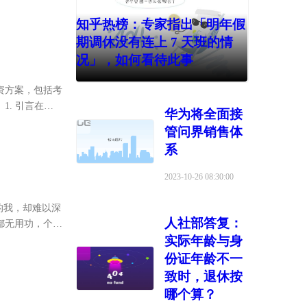
推行...
知乎热榜：专家指出「明年假
期调休没有连上 7 天班的情
况」，如何看待此事
资方案，包括考
. 引言在当
华为将全面接
工积极工作成
管问界销售体
系
2023-10-26 08:30:00
的我，却难以深
人社部答复：
都无用功，个人
实际年龄与身
画了，憋屈啊。
份证年龄不一
致时，退休按
哪个算？