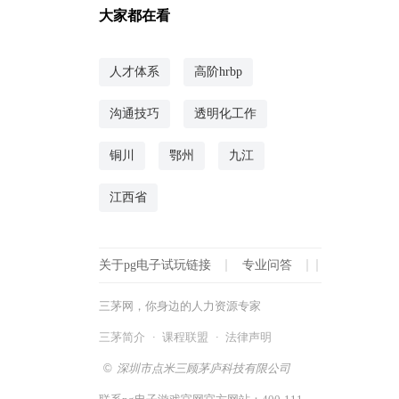
大家都在看
人事战略规划及其实施方法
35分钟前 人力资源规划
人才体系
高阶hrbp
华为产品战略规划价值
35分钟前 人力资源规划
沟通技巧
透明化工作
华为集团人力资源战略分析
35分钟前 人力资源规划
铜川
鄂州
九江
电力设计院战略规划与未来发展
江西省
36分钟前 人力资源规划
上海人力资源战略培训，提升企业竞
争力
关于pg电子试玩链接
专业问答
36分钟前 人力资源规划
三茅网，你身边的人力资源专家
企业培训：围绕战略目标建设高效团
三茅简介
·
课程联盟
·
法律声明
队
36分钟前 人力资源规划
©
深圳市点米三顾茅庐科技有限公司
hr如何有效支撑战略目标实现