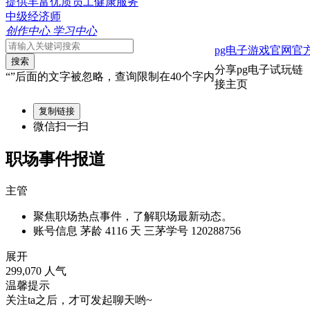
提供丰富优质员工健康服务
中级经济师
创作中心
学习中心
pg电子游戏官网官
搜索
分享pg电子试玩链
“”后面的文字被忽略，查询限制在40个字内
接主页
复制链接
微信扫一扫
职场事件报道
主管
聚焦职场热点事件，了解职场最新动态。
账号信息
茅龄 4116 天
三茅学号 120288756
展开
299,070 人气
温馨提示
关注ta之后，才可发起聊天哟~