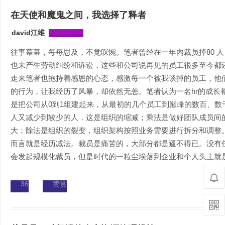
在天使和魔鬼之间，我选择了释者
david江维
往事幕幕，每每思及，不觉叹惋。笔者曾经在一年内裁员掉80 
也未产生劳动纠纷和诉讼，这些和公司说再见的员工很多至今都
走来笔者也抱持着感恩的心态，感激每一个被我谈掉的员工，他
的行为，让我经历了风暴，却依然无恙。笔者认为一名hr的成长
是把公司从0到1组建起来，从最初的几个员工到巅峰的数百、数
人又减少到较少的人，这是组织的缩减；乘法是做好团队成员间
大；除法是组织的裂变，组织架构按照业务需要进行拆分和调整
而言就是经历减法。裁员是痛苦的，大部分都是逼不得已。没有
会发起规模化裁员，但是时代的一粒尘埃落到企业和个人头上就是一
36
赞赏