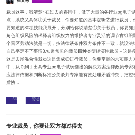
崔文彬
裁员这事，我清楚~在过去的咨询中，做了大量的各行业pg电子
点，系统又具体①关于裁员，你要知道的基本逻辑②进行裁员，
要知道的30项技能我展开，分别给你说清楚①关于裁员，你要知道
角色组织风险的稀释者组织权力的维护者专业灵活的调节官组织
个雷区劳动法就是一切，按法律谈条件双方条件不一致，就没法
自己平定不了事情3.知道常见的裁员四种类型经济性裁员－这是
这是去尾混合性裁员这是集成②进行裁员，你要掌握的六项能力
中，从０到１出具专业pg电子试玩链接的解决方案法律政策专家
应法律依据和判断标准公关谈判专家能有效处理矛盾冲突，把控
盾协...
56
赞赏
专业裁员，你要让双方都过得去