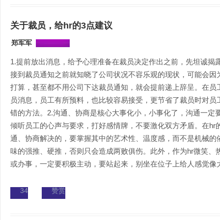
关于裁员，给hr的3点建议
郑军军
1.提前放出消息，给予心理准备在裁员决定作出之前，先坦诚揭
接到裁员通知之前就知晓了公司状况不容乐观的现状，可能会因
打算，甚至都不用公司下达裁员通知，就会提前递上辞呈。在员
员消息，员工有所预料，也比较容易接受，更节省了裁员时对员
错的方法。2.沟通、协商是核心大事化小，小事化了，沟通一定
倾听员工的心声与要求，打好感情牌，不要激化双方矛盾。在hr
通、协商解决的，要掌握其中的艺术性、温度感，而不是机械的
味的强推、硬推，否则只会造成两败俱伤。此外，作为hr微笑、
或办事，一定要积极主动，要站起来，别坐在位子上给人感觉像大爷
34
赞赏