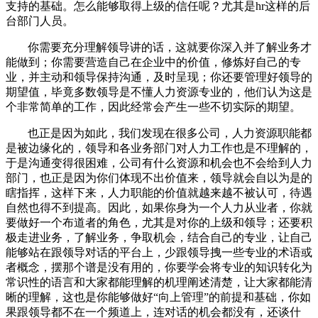
支持的基础。怎么能够取得上级的信任呢？尤其是hr这样的后
台部门人员。
你需要充分理解领导讲的话，这就要你深入并了解业务才
能做到；你需要营造自己在企业中的价值，修炼好自己的专
业，并主动和领导保持沟通，及时呈现；你还要管理好领导的
期望值，毕竟多数领导是不懂人力资源专业的，他们认为这是
个非常简单的工作，因此经常会产生一些不切实际的期望。
也正是因为如此，我们发现在很多公司，人力资源职能都
是被边缘化的，领导和各业务部门对人力工作也是不理解的，
于是沟通变得很困难，公司有什么资源和机会也不会给到人力
部门，也正是因为你们体现不出价值来，领导就会自以为是的
瞎指挥，这样下来，人力职能的价值就越来越不被认可，待遇
自然也得不到提高。因此，如果你身为一个人力从业者，你就
要做好一个布道者的角色，尤其是对你的上级和领导；还要积
极走进业务，了解业务，争取机会，结合自己的专业，让自己
能够站在跟领导对话的平台上，少跟领导拽一些专业的术语或
者概念，摆那个谱是没有用的，你要学会将专业的知识转化为
常识性的语言和大家都能理解的机理阐述清楚，让大家都能清
晰的理解，这也是你能够做好“向上管理”的前提和基础，你如
果跟领导都不在一个频道上，连对话的机会都没有，还谈什