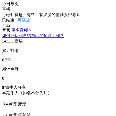
今日限免
直播
可e姐
有趣、有料、有温度的情商头部导师
已结束
可回放
7732
音频
更多音频 >
如何评估和总结自己的招聘工作？
24,533
播放
累计打卡
8,728
累计点赞
0
8
篇牛人分享
本期牛人
（排名不分先后）
284点赞
曹锋
276点赞
黄兰兰