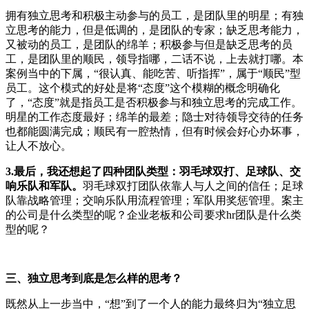
拥有独立思考和积极主动参与的员工，是团队里的明星；有独
立思考的能力，但是低调的，是团队的专家；缺乏思考能力，
又被动的员工，是团队的绵羊；积极参与但是缺乏思考的员
工，是团队里的顺民，领导指哪，二话不说，上去就打哪。本
案例当中的下属，“很认真、能吃苦、听指挥”，属于“顺民”型
员工。这个模式的好处是将“态度”这个模糊的概念明确化
了，“态度”就是指员工是否积极参与和独立思考的完成工作。
明星的工作态度最好；绵羊的最差；隐士对待领导交待的任务
也都能圆满完成；顺民有一腔热情，但有时候会好心办坏事，
让人不放心。
3.
最后，我还想起了四种团队类型：羽毛球双打、足球队、交
响乐队和军队。
羽毛球双打团队依靠人与人之间的信任；足球
队靠战略管理；交响乐队用流程管理；军队用奖惩管理。案主
的公司是什么类型的呢？企业老板和公司要求hr团队是什么类
型的呢？
三、独立思考到底是怎么样的思考？
既然从上一步当中，“想”到了一个人的能力最终归为“独立思