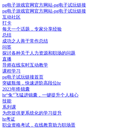
pg电子游戏官网官方网站-pg电子试玩链接
pg电子游戏官网官方网站-pg电子试玩链接
互动社区
打卡
每天一个话题，专家分享经验
总结
成功之人善于常作总结
问答
探讨各种关于人力资源和职场的问题
直播
导师在线实时互动教学
课程学习
pg电子试玩链接首页
突破瓶颈，快速进阶高段位hr
2023年终锦囊
hr“兔”飞猛进锦囊，一键提升个人核心
技能
系列课
为您提供更系统化的学习提升
hr考证
职业资格考试，在线教育助力职场晋