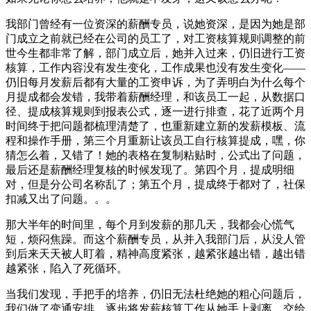
我部门曾经有一位资深的薪酬专员，说她资深，是因为她是部
门成立之前就已经在公司的员工了，对工资核算规则调整的前
世今生都非常了解，部门成立后，她并入过来，仍旧进行工资
核算，工作内容没有发生变化，工作成果也没有发生变化——
仍旧每月发薪后都有大量的工资申诉，为了弄明白为什么每个
月提成都会发错，我带着薪酬经理，和该员工一起，从数据口
径、提成核算规则到报表公式，逐一进行排查，花了近两个月
时间终于把问题都梳理清楚了，也重新建立新的发薪模板、流
程和操作手册，第三个月重新让该员工自行核算提成，嘿，你
猜怎么着，又错了！她的表格在复制粘贴时，公式出了问题，
最后还是薪酬经理复核的时候发现了。第四个月，提成明细
对，但是分公司名称乱了；第五个月，提成终于都对了，社保
扣减又出了问题。。。
那大半年的时间里，每个月到发薪的那几天，我都会心慌气
短，烦闷焦躁。而这个薪酬专员，从并入我部门后，从没人管
到后来天天被人盯着，精神高度紧张，越紧张越出错，越出错
越紧张，陷入了死循环。
当我们发现，手把手的培养，仍旧无法杜绝她的粗心问题后，
我们做了变通安排，逐步将发薪核算工作从她手上剥离，交给