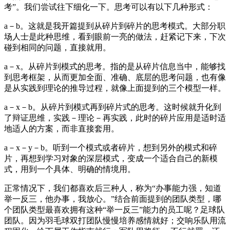
考”。我们尝试往下细化一下。思考可以有以下几种形式：
a－b。这就是我开篇提到从碎片到碎片的思考模式。大部分职
场人士是此种思维，看到眼前一亮的做法，赶紧记下来，下次
碰到相同的问题，直接就用。
a－x。从碎片到模式的思考。指的是从碎片信息当中，能够找
到思考框架，从而更加全面、准确、底层的思考问题，也有像
是从实践到理论的推导过程，就像上面提到的三个模型一样。
a－x－b。从碎片到模式再到碎片式的思考。这时候就升化到
了辩证思维，实践－理论－再实践，此时的碎片应用是适时适
地适人的方案，而非直接套用。
a－x－y－b。听到一个模式或者碎片，想到另外的模式和碎
片，再想到学习对象的深层模式，变成一个适合自己的新模
式，用到一个具体、明确的情境用。
正常情况下，我们都喜欢后三种人，称为“办事能力强，知道
举一反三，他办事，我放心。”结合前面提到的团队类型，哪
个团队类型最喜欢拥有这种“举一反三”能力的员工呢？足球队
团队。因为羽毛球双打团队慢慢培养感情就好；交响乐队用流