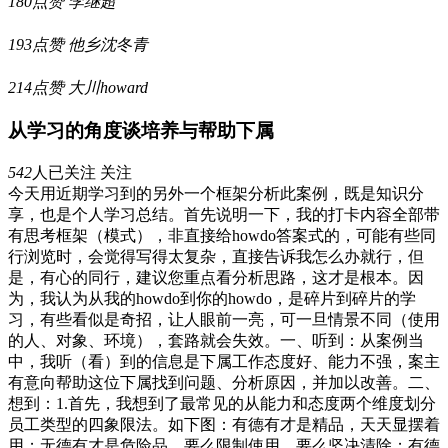
180点赞
李继超
193点赞
他乡沈冬青
214点赞
大川howard
从学习的角度谈培养与帮助下属
542
人已关注
关注
今天用近期学习到的另外一个框架分析此案例，既是知识分
享，也是个人学习总结。首先说明一下，我的打卡内容全部带
有思考框架（模式），非直接给howdo答案式的，可能有些同
行浏览时，会觉得写得太复杂，直接告诉我怎么办就行，但
是，有心的同行，建议您重点看分析思路，这才是根本。因
为，我认为从我的howdo到你的howdo，是碎片到碎片的学
习，有些看似是奇招，让人眼前一亮，可一旦情景不同（使用
的人、对象、环境），套路就会失效。一、听到：从案例当
中，我听（看）到的信息是下属工作态度好、能力不强，案主
有意向帮助这位下属找到问题、分析原因，并加以改善。二、
想到：1.首先，我想到了最常见的从能力和态度两个维度划分
员工类型的四象限法。如下图：有德有才是精品，天天显摆着
用；无德有才是危险品，要么限制使用，要么坚决清除；有德