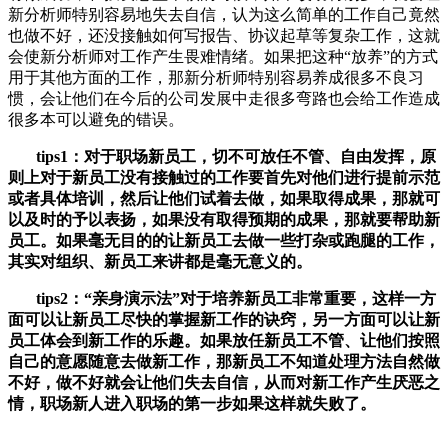
新分析师特别容易地失去自信，认为这么简单的工作自己竟然
也做不好，还没接触如何写报告、协议起草等复杂工作，这就
会使新分析师对工作产生畏难情绪。如果把这种“放养”的方式
用于其他方面的工作，那新分析师特别容易养成很多不良习
惯，会让他们在今后的公司发展中走很多弯路也会给工作造成
很多本可以避免的错误。
tips1：对于职场新员工，切不可放任不管、自由发挥，原
则上对于新员工没有接触过的工作要首先对他们进行提前示范
或者具体培训，然后让他们试着去做，如果取得成果，那就可
以及时的予以表扬，如果没有取得预期的成果，那就要帮助新
员工。如果毫无目的的让新员工去做一些打杂或跑腿的工作，
其实对组织、新员工来讲都是毫无意义的。
tips2：“亲身演示法”对于培养新员工非常重要，这样一方
面可以让新员工尽快的掌握新工作的诀窍，另一方面可以让新
员工体会到新工作的乐趣。如果放任新员工不管、让他们按照
自己的意愿随意去做新工作，那新员工不知道处理方法自然做
不好，做不好就会让他们失去自信，从而对新工作产生厌恶之
情，职场新人进入职场的第一步如果这样就失败了。