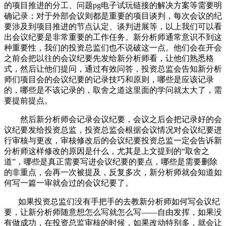
的项目推进的分工、问题pg电子试玩链接的解决方案等需要明
确记录；对于外部会议则都是重要的项目谈判，每次会议的纪
要涉及到项目推进的节点认定、谈判进展等，以上我们可以看
出会议纪要是非常重要的工作任务。新分析师通常意识不到这
种重要性，我们的投资总监们也不说破这一点。他们会在开会
之前会把以往的会议纪要先发给新分析师看，让他们熟悉格
式，然后让他们提问，通过有效问答，投资总监会告知新分析
师们项目会的会议纪要的记录技巧和原则，哪些是应该记录
的，哪些是不该记录的，取舍之道这里面的学问就太大了，需
要提前提点。
然后新分析师会记录会议纪要，会议之后会把记录好的会
议纪要发给投资总监，投资总监会根据会议情况对会议纪要进
行审核与更改，审核修改后的会议纪要投资总监一定会告诉新
分析师这样修改的原因是什么，尤其是上文提到的“取舍之
道”，哪些是真正需要写进会议纪要的要点，哪些是需要删除
的非重点，会再一次被提及，反复多次，新分析师就会知道如
何写一篇一审就会过的会议纪要了。
如果投资总监们没有手把手的去教新分析师如何写会议纪
要，让新分析师随意想怎么写就怎么写——自由发挥，如果没
有做成功，在投资总监审核的时候，如果改动特别多，就会让