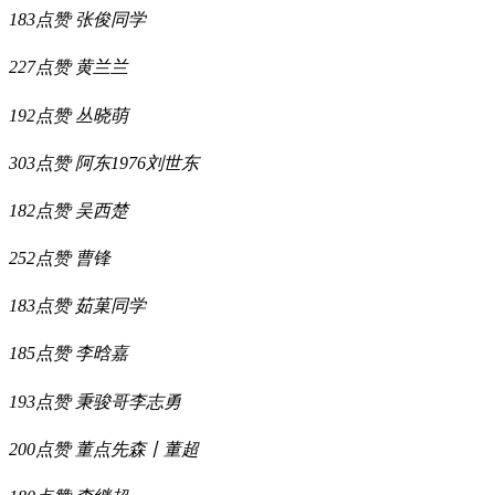
183点赞
张俊同学
227点赞
黄兰兰
192点赞
丛晓萌
303点赞
阿东1976刘世东
182点赞
吴西楚
252点赞
曹锋
183点赞
茹菓同学
185点赞
李晗嘉
193点赞
秉骏哥李志勇
200点赞
董点先森丨董超