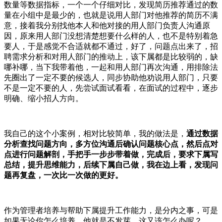
数量等数据指标，一个一个仔细对比，发现简历推荐通过的数
量在小组中是最少的，也就是说用人部门对他推荐的简历不满
意，接着我分别找他本人和他对接的用人部门负责人沟通原
因，原来用人部门没想清楚想要什么样的人，也不是特别着急
要人，于是感觉不合适就都不通过，好了，问题点出来了，招
聘需求分析和对用人部门的推动上，该下属都是比较弱的，缺
哪补哪，当下我带着他，一起和用人部门再次沟通，用排除法
先圈出了一定不要的候选人，同步协助他劝说用人部门，只要
不是一定不要的人，先尝试面试看看，在面试的过程中，逐步
明确、缩小招人方向。
我自己的这个小案例，相对比较简单，我的做法是，
通过数据
分析查找问题方向，多方位沟通后确认问题核心点，然后点对
点进行问题解剖，手把手一步步带着做，完成后，要求下属写
总结，提升思维能力，后续下属自己做，我在边上看，发现问
题再复盘，一次比一次做的更好。
作为管理者培养与帮助下属提升工作能力，是分内之事，可是
如果无论你怎么培养，他就是不发芽，这又该怎么办呢？