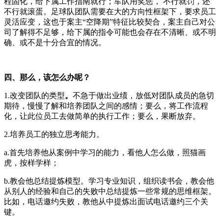
程固化，给下属工作指南就行；军队用奖惩， 不行就罚，还
不行就滚蛋。足球队团队需要在大的方向性框架下，要求员工
灵活应变，这也于案主“空降期”特征比较契合，案主自己对公
司了解得不足够，给下属的指令可能也会存在不清晰、或不明
确、或不是十分合宜的情况。
四、那么，该怎么办呢？
1.改变团队的类型
。
不急于做出业绩，放低对团队成员的急切
期待，慢慢了解和培养团队之间的感情；要么，将工作流程
化，让此位员工去做简单的执行工作；要么，果断放弃。
2.培养员工的独立思考能力。
a.首先培养他从案例中学习的能力，看他人怎么做，照猫画
虎，按样学样；
b.教会他总结提炼模型。学习专业知识，组织读书会，教会他
从别人的经验和自己的失败中总结提炼一些常规的思维框架。
比如，电话邀约失败，教他从中提炼出面试电话邀约三个关
键。