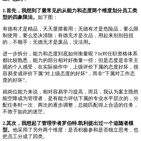
1
.
首先，我想到了最常见的从能力和态度两个维度划分员工类
型的四象限法。
如下图：
有德有才是精品，天天显摆着用；无德有才是危险品，要么限
制使用，要么坚决清除；有德无才是次品，用起来别别扭扭
的，不顺手；无德无才是废品，没法用
。
进一步拆分，能力和态度到底如何衡量呢？hr对任职资格体系
都比较熟悉，能力的部分相对好衡量一些；但是态度是非常主
观的个人感受，在实际操作中，上级评价下属的态度好坏，很
容易变成评价下属“对上级态度的好坏”，而非“下属对工作态
度的好坏”。
就岗位能力来说，相对容易学习提高，而且，我认为案主既然
能空降成为管理者，是有能力评估下属的专业水平层次的，分
配任务时一次、两次的逐步调整，总能匹配得上合适的任务，
不致于如此的迷茫。
2
.
其次，我想起了管理学者罗伯特.凯利提出过一个追随者模
型。
他采用了另外两个维度：是否积极参和是否独立思考，也
把员工分成了四类。