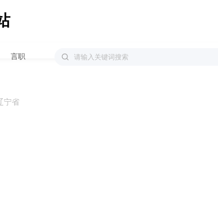
站
言职
辽宁省