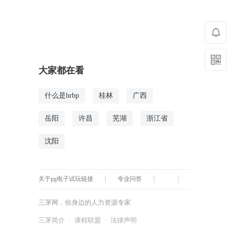
大家都在看
什么是hrbp
桂林
广西
岳阳
许昌
芜湖
浙江省
沈阳
关于pg电子试玩链接
专业问答
三茅网，你身边的人力资源专家
三茅简介
·
课程联盟
·
法律声明