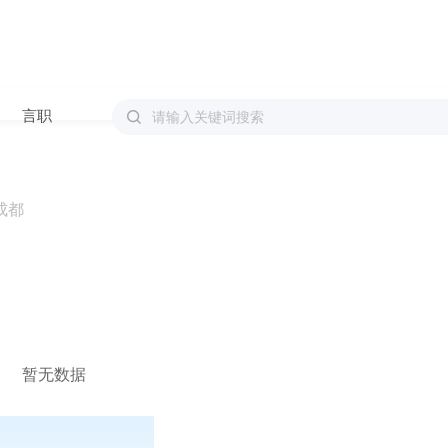
言职
成都
暂无数据