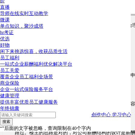
阶
绩效工资（有业务目标，固定奖励，达成给，没完成不给）：
直播
导师在线实时互动教学
微课
现在主要是“加班补贴”不知改如何划分，请问应该如何调整合
单点知识，聚沙成塔
感谢！
hr考证
优选
好物
闲下来挑选惊喜，收获品质生活
登录后才可以发表评论哦~请 或
员工福利
牛奶里的鱼儿
2022-10-13 16:44
4楼
一站式企业薪酬福利优化解决平台
员工关爱
加班工资个人认为可以增加加班工作制度，加班须提前
覆盖企业员工福利全场景
班，并结合考勤打卡来确认具体的计算金额。
商业保险
企业一站式保险服务平台
上林
2022-09-15 09:39
3楼
健康管理
提供丰富优质员工健康服务
你要知道劳动法对加班工资是如何规定的，你就可以很
年终锦囊
有啥可问的呢？
创作中心
学习中心
bob1111
2022-09-15 09:25
2楼
搜索
“”后面的文字被忽略，查询限制在40个字内
路过。楼主的思路是对的，对公司薪酬结构的设计是薪