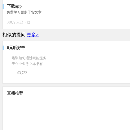
下载app
免费学习更多干货文章
300万 人已下载
相似的提问
更多>
0元听好书
培训如何通过赋能服务
于企业业务？本书有一
系列独特的策略和方法
93,732
提供。
直播推荐