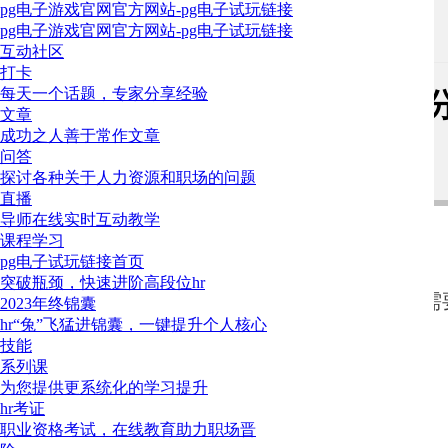
pg电子游戏官网官方网站-pg电子试玩链接
pg电子游戏官网官方网站-pg电子试玩链接
三茅问答
>
提问专区
互动社区
打卡
每天一个话题，专家分享经验
工资结构调整应该如何进行拆分
文章
成功之人善于常作文章
方网站
问答
探讨各种关于人力资源和职场的问题
直播
4
导师在线实时互动教学
课程学习
之前工资就是一个总数没有做区分，现在公司人员变多，希望
pg电子试玩链接首页
比如税前月薪10000，想拆分为：基本薪资、岗位补贴、加班
突破瓶颈，快速进阶高段位hr
我们希望了解您擅长的领域，把内容推荐给更多需要
2023年终锦囊
hr“兔”飞猛进锦囊，一键提升个人核心
技能
基本工资（想和五险一金基数挂钩）：按3000
系列课
岗位补贴 ：
为您提供更系统化的学习提升
hr考证
加班工资（目前大小周，每月有一到二周周六需要上班）：
确定
职业资格考试，在线教育助力职场晋