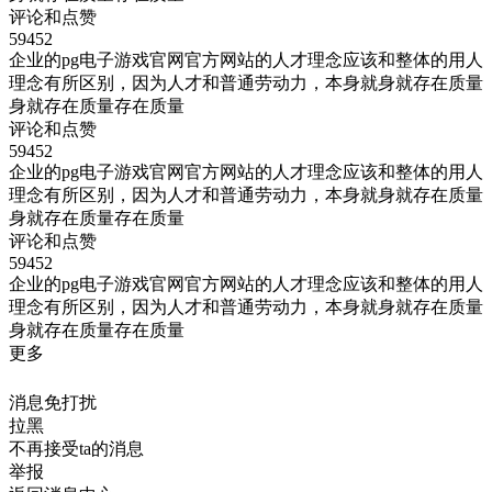
评论和点赞
59452
企业的pg电子游戏官网官方网站的人才理念应该和整体的用人
理念有所区别，因为人才和普通劳动力，本身就身就存在质量
身就存在质量存在质量
评论和点赞
59452
企业的pg电子游戏官网官方网站的人才理念应该和整体的用人
理念有所区别，因为人才和普通劳动力，本身就身就存在质量
身就存在质量存在质量
评论和点赞
59452
企业的pg电子游戏官网官方网站的人才理念应该和整体的用人
理念有所区别，因为人才和普通劳动力，本身就身就存在质量
身就存在质量存在质量
更多
消息免打扰
拉黑
不再接受ta的消息
举报