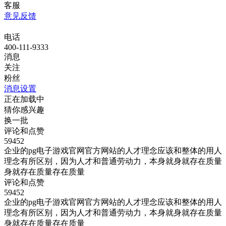
客服
意见反馈
电话
400-111-9333
消息
关注
粉丝
消息设置
正在加载中
猜你感兴趣
换一批
评论和点赞
59452
企业的pg电子游戏官网官方网站的人才理念应该和整体的用人
理念有所区别，因为人才和普通劳动力，本身就身就存在质量
身就存在质量存在质量
评论和点赞
59452
企业的pg电子游戏官网官方网站的人才理念应该和整体的用人
理念有所区别，因为人才和普通劳动力，本身就身就存在质量
身就存在质量存在质量