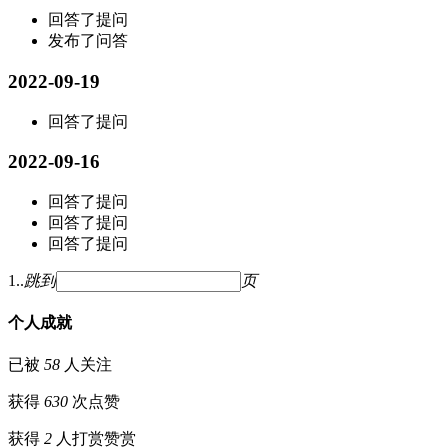
回答了提问
发布了问答
2022-09-19
回答了提问
2022-09-16
回答了提问
回答了提问
回答了提问
1
..
跳到
页
个人成就
已被
58
人关注
获得
630
次点赞
获得
2
人打赏
赞赏