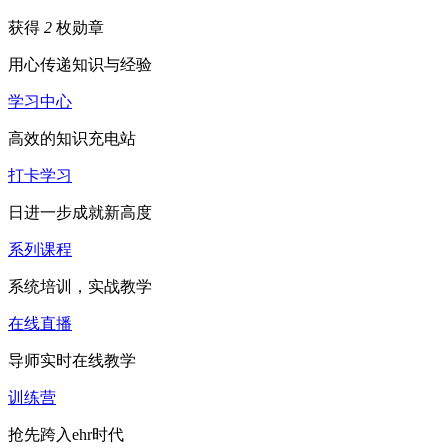
获得
2
枚勋章
用心传递知识与经验
学习中心
高效的知识充电站
打卡学习
日进一步成就新高度
系列课程
系统培训，实战教学
在线直播
导师实时在线教学
训练营
抢先跨入ehr时代