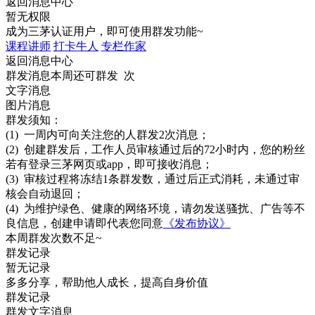
返回消息中心
暂无权限
成为三茅认证用户，即可使用群发功能~
课程讲师
打卡牛人
专栏作家
返回消息中心
群发消息
本周还可群发 次
文字消息
图片消息
群发须知：
(1) 一周内可向关注您的人群发2次消息；
(2) 创建群发后，工作人员审核通过后的72小时内，您的粉丝
若有登录三茅网页或app，即可接收消息；
(3) 审核过程将冻结1条群发数，通过后正式消耗，未通过审
核会自动退回；
(4) 为维护绿色、健康的网络环境，请勿发送骚扰、广告等不
良信息，创建申请即代表您同意
《发布协议》
本周群发次数不足~
群发记录
暂无记录
多多分享，帮助他人成长，提高自身价值
群发记录
群发
文字
消息