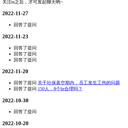
关注ta之后，才可发起聊天哟~
2022-11-27
回答了提问
2022-11-23
回答了提问
回答了提问
回答了提问
2022-11-20
回答了提问
关于社保真空期内，员工发生工伤的问题
回答了提问
150人，8个hr合理吗？
2022-10-30
回答了提问
2022-10-20