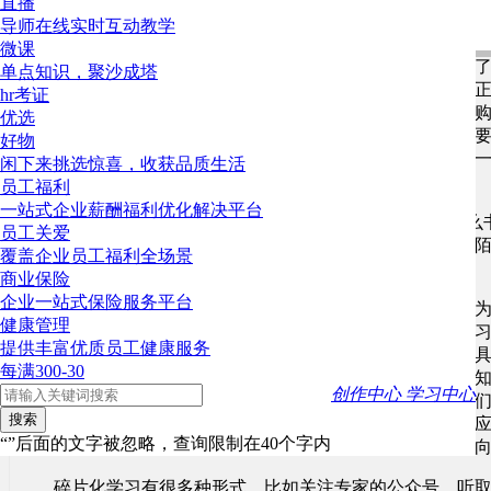
上林
2022-09-07 15:15
10楼
直播
导师在线实时互动教学
非常认同大漠的观点。在以前曾经看过一段时间的kindl
微课
看过几本书以后还是重新购买这些书的实体书，不但买
单点知识，聚沙成塔
注都从新移植到实体书上，因为感觉只有这样，才能真
hr考证
是很枯燥的，支撑我坚持下来的其实是读书的仪式感和
优选
要考虑买谁的书，买哪个出版社的哪种装订的书，读书
好物
为每一遍都能学到不同的东西。有的时候懈怠了，书读
闲下来挑选惊喜，收获品质生活
美，价格昂贵的书摆在那，不看可惜了……
员工福利
一站式企业薪酬福利优化解决平台
在三茅问答区，很多同学经常提问，想学xxx应该看什
员工关爱
是非常容易的，与其相信网线另一端，一个从未谋面的
覆盖企业员工福利全场景
找找，哪本书适合自己，这个还真是要看眼缘的。
商业保险
企业一站式保险服务平台
关于学习，以前也讨论过这个话题，我个人认为自学分
健康管理
化学习。这两种方式是分先后，分主次的。所谓系统学
提供丰富优质员工健康服务
的学习方式，在我们离开校园步入社会后，这种学习就
每满300-30
解一门知识的起点，系统学习的目的不是让我们对该门
创作中心
学习中心
只是在我们的头脑中粗略的搭建起一个知识框架，让我
搜索
了解。这个粗略的知识框架如何能否丰满起来，如何能
“”后面的文字被忽略，查询限制在40个字内
习方式，碎片化学习。碎片化的学习可以理解为不断的
碎片化学习有很多种形式，比如关注专家的公众号，听