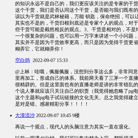
的知识永远不是自己的，我们更应该关注的是专家的干
这个干货，我们是否认同这个干货，是否能与我们既有的
误以为干货就是武林秘籍，万能 钥匙，保命绝招，可以
其实也不是的，干货归根到底还是专家个人的观点，对
些干货可能是截然相反的观点。3、干货是相对的，不是绝
一个很复杂的问题，也可以用一万字来讲述一个小问题
其实并不是因为干货效率更高，而只是因为觉得干货更
糊弄它，它就糊弄你！
空白鸽
2022-09-07 15:33
@上林：哇哦，佩服佩服，没想到分享这么多，非常同
里再加工，形成自己的体系。我前两天看了三茅一个直播老说
很精辟的。但是这里面也有的直播老师是讲的非常错乱
个说人事就应该只关注自己的职责（我觉得她忽略了pg
这个主题和pg电子试玩链接的文化无关。总之我觉得建
是对是错。感谢精彩分享！！！！
大漠流沙
2022-09-07 10:45
9楼
再说一个观点，现代人的头脑注意力其实一直在退化。