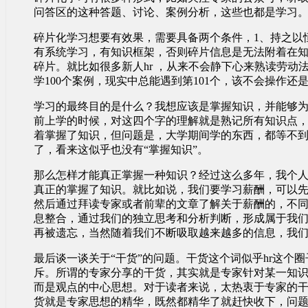
问答区的这种答题、讨论、案例分析，这些也都是学习
碎片化学习想要有效果，需要具备两个条件，1、持之以
有系统学习，有知识框架，否则碎片信息是无法附着在
碎片。就比如很多新人hr ，从来不会静下心来熟读劳动
学100个案例，现实中总能遇到第101个，该不会操作还
学习的最终目的是什么？我想应该是掌握知识，并能够为
前上学的时候，对这四个字的理解就是熟记所有知识点
着掌握了知识，但问题是，大学期间学的东西，都等不
了，看来这似乎也没有“掌握知识”。
那么怎样才能真正掌握一种知识？经过这么多年，我个
真正的掌握了知识。就比如说，我们要学习薪酬，可以
然后通过拜读专家或者前辈的文章了解关于薪酬的，不
息整合，通过我们的独立思考和分析判断，形成属于我
再被遗忘，当然随着我们不断吸取越来越多的信息，我
最后谈一谈关于“干货”的问题。干货这个词似乎hr这个
斥。所谓的专家分享的干货，其实就是专家针对某一知
而是观点的中心思想。对于读者来说，太热衷于专家的干
货就是专家思想的精华，既然都精华了就赶快收下，问