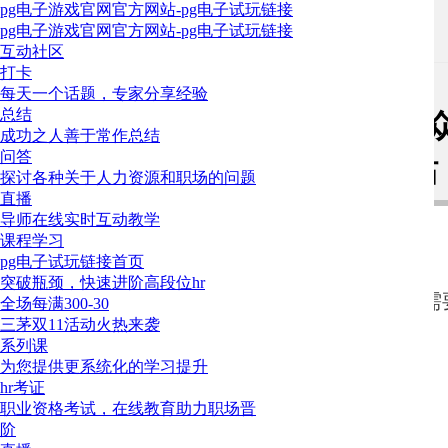
pg电子游戏官网官方网站-pg电子试玩链接
pg电子游戏官网官方网站-pg电子试玩链接
三茅问答
>
提问专区
互动社区
打卡
10
楼主
每天一个话题，专家分享经验
总结
人力资源方面实战的专家或公
成功之人善于常作总结
问答
些？-pg电子游戏官网官方网站
探讨各种关于人力资源和职场的问题
直播
导师在线实时互动教学
空白鸽
2022-09-01 14:52
课程学习
pg电子试玩链接首页
大家都关注哪些人力方向的专家的公众号，我之前关注过陈春
突破瓶颈，快速进阶高段位hr
我们希望了解您擅长的领域，把内容推荐给更多需要
商学的关注过刘润，但是感觉他现在的公众号非常流水化
全场每满300-30
三茅双11活动火热来袭
财经的关注香帅
系列课
为您提供更系统化的学习提升
大家有哪些干货特别多的公众号偏人力、战略、管理都可以推
hr考证
职业资格考试，在线教育助力职场晋
登录后才可以发表评论哦~请 或
确定
阶