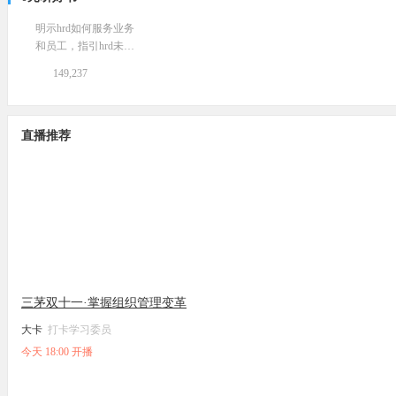
明示hrd如何服务业务
和员工，指引hrd未来
发展之路！
149,237
直播推荐
三茅双十一·掌握组织管理变革
大卡
打卡学习委员
今天 18:00 开播