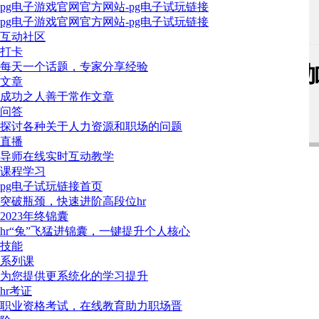
pg电子游戏官网官方网站-pg电子试玩链接
pg电子游戏官网官方网站-pg电子试玩链接
三茅问答
>
提问专区
互动社区
打卡
每天一个话题，专家分享经验
周内与周末调班，是否应发放加
文章
成功之人善于常作文章
官网官方网站
问答
探讨各种关于人力资源和职场的问题
直播
6
导师在线实时互动教学
课程学习
登录后才可以发表评论哦~请 或
pg电子试玩链接首页
gg95
2022-07-09 09:03
6楼
突破瓶颈，快速进阶高段位hr
2023年终锦囊
调休不需要，为什么要做这么想呢？
hr“兔”飞猛进锦囊，一键提升个人核心
技能
周末加班，如果不想收加班费，可以选择调休一天，1:1
系列课
为您提供更系统化的学习提升
hr考证
2022-07-07 13:21
5楼
职业资格考试，在线教育助力职场晋