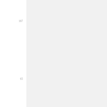
187
65