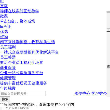
阶
不需要发放加班费。
直播
导师在线实时互动教学
需要事先让员工签字确认，避免出现歧义。
微课
2022-07-07 11:02
4楼
单点知识，聚沙成塔
hr考证
不发，实操的时候最好在公司内部公告栏，邮件，内部
优选
好物
2022-07-07 09:51
3楼
闲下来挑选惊喜，收获品质生活
员工福利
调休，不发放加班费。
一站式企业薪酬福利优化解决平台
员工关爱
李碳
2022-07-07 09:42
2楼
覆盖企业员工福利全场景
假设周五和周日调班，周五休息，周日上班，周日这天
商业保险
那周五要按加班算啊
企业一站式保险服务平台
健康管理
上林
2022-07-07 09:35
1楼
提供丰富优质员工健康服务
年终锦囊
不发
创作中心
学习中心
搜索
下载app
“”后面的文字被忽略，查询限制在40个字内
与更多hr互动交流