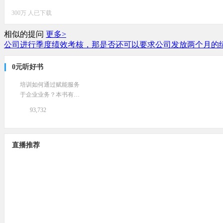
300万 人已下载
相似的提问
更多>
公司进行季度绩效考核，那是否还可以要求公司发放两个月的
0元听好书
培训如何通过赋能服务
于企业业务？本书有一
系列独特的策略和方法
93,732
提供。
直播推荐