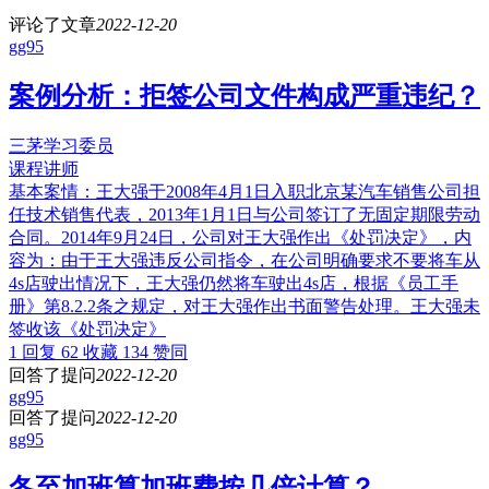
评论了文章
2022-12-20
gg95
案例分析：拒签公司文件构成严重违纪？
三茅学习委员
课程讲师
基本案情：王大强于2008年4月1日入职北京某汽车销售公司担
任技术销售代表，2013年1月1日与公司签订了无固定期限劳动
合同。2014年9月24日，公司对王大强作出《处罚决定》，内
容为：由于王大强违反公司指令，在公司明确要求不要将车从
4s店驶出情况下，王大强仍然将车驶出4s店，根据《员工手
册》第8.2.2条之规定，对王大强作出书面警告处理。王大强未
签收该《处罚决定》
1 回复
62 收藏
134 赞同
回答了提问
2022-12-20
gg95
回答了提问
2022-12-20
gg95
冬至加班算加班费按几倍计算？