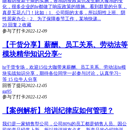
随着防疫新十条的实施，各地防疫政策也发生翻天覆地的变
化，很多企业的hr都做了响应政策的措施。看到群里的分享，
真是五花八门！比如：1、公司阳的太多，所以阳性上班、阴
性居家办公；2、为了保障春节工作，某地快递...
20 回复
2 收藏
参与了打卡
2022-12-09
【干货分享】薪酬、员工关系、劳动法等
模块精华知识分享~
hr干货专场，欢迎15位大咖带来薪酬、员工关系、劳动法hr模
块实战知识分享，期待各位同学一起参与讨论，认真学习~
等 15 位牛人分享
回答了提问
2022-12-05
gg95
参与了打卡
2022-12-05
【案例解析】培训纪律应如何管理？
我们是一家销售型公司，公司80%的员工都是销售人员。因公
司的产品经常上新，所以培训就有点多，新产品的介绍培训、