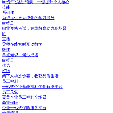
hr“兔”飞猛进锦囊，一键提升个人核心
技能
系列课
为您提供更系统化的学习提升
hr考证
职业资格考试，在线教育助力职场晋
阶
直播
导师在线实时互动教学
微课
单点知识，聚沙成塔
hr考证
优选
好物
闲下来挑选惊喜，收获品质生活
员工福利
一站式企业薪酬福利优化解决平台
员工关爱
覆盖企业员工福利全场景
商业保险
企业一站式保险服务平台