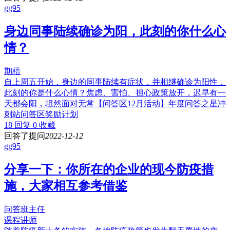
gg95
身边同事陆续确诊为阳，此刻的你什么心
情？
期梧
自上周五开始，身边的同事陆续有症状，并相继确诊为阳性，
此刻的你是什么心情？焦虑、害怕、担心政策放开，迟早有一
天都会阳，坦然面对无常【问答区12月活动】年度问答之星冲
刺站问答区奖励计划
18 回复
0 收藏
回答了提问
2022-12-12
gg95
分享一下：你所在的企业的现今防疫措
施，大家相互参考借鉴
问答班主任
课程讲师