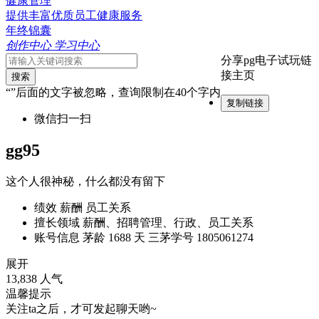
健康管理
提供丰富优质员工健康服务
年终锦囊
创作中心
学习中心
分享pg电子试玩链
接主页
搜索
“”后面的文字被忽略，查询限制在40个字内
复制链接
微信扫一扫
gg95
这个人很神秘，什么都没有留下
绩效 薪酬 员工关系
擅长领域
薪酬、招聘管理、行政、员工关系
账号信息
茅龄 1688 天
三茅学号 1805061274
展开
13,838 人气
温馨提示
关注ta之后，才可发起聊天哟~