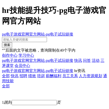
hr技能提升技巧-pg电子游戏官
网官方网站
pg电子游戏官网官方网站-pg电子试玩链接
搜索
“”后面的文字被忽略，查询限制在40个字内
创作中心
学习中心
pg电子游戏官网官方网站-pg电子试玩链接
快讯
问答
活动
三
茅课堂
会员中心
pg电子游戏官网官方网站-pg电子试玩链接
hr资讯
全部
快讯
招聘
绩效
培训
薪酬福利
员工关系
人力资源规划
通
用技能
全部
1
跳到
页