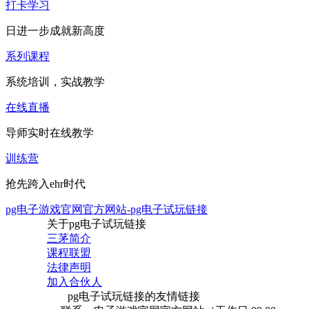
打卡学习
日进一步成就新高度
系列课程
系统培训，实战教学
在线直播
导师实时在线教学
训练营
抢先跨入ehr时代
pg电子游戏官网官方网站-pg电子试玩链接
关于pg电子试玩链接
三茅简介
课程联盟
法律声明
加入合伙人
pg电子试玩链接的友情链接