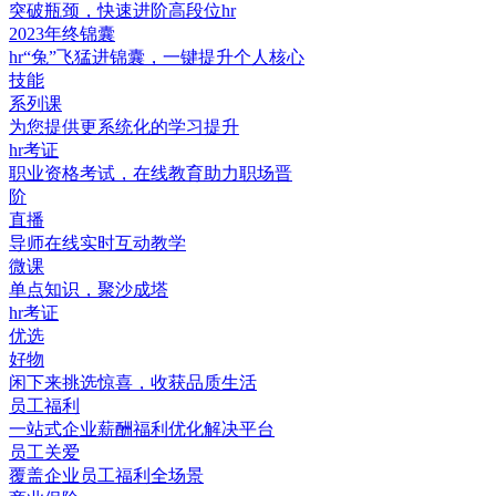
突破瓶颈，快速进阶高段位hr
2023年终锦囊
hr“兔”飞猛进锦囊，一键提升个人核心
技能
系列课
为您提供更系统化的学习提升
hr考证
职业资格考试，在线教育助力职场晋
阶
直播
导师在线实时互动教学
微课
单点知识，聚沙成塔
hr考证
优选
好物
闲下来挑选惊喜，收获品质生活
员工福利
一站式企业薪酬福利优化解决平台
员工关爱
覆盖企业员工福利全场景