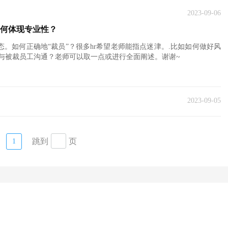
2023-09-06
如何体现专业性？
态。如何正确地“裁员”？很多hr希望老师能指点迷津。.比如如何做好风
与被裁员工沟通？老师可以取一点或进行全面阐述。谢谢~
2023-09-05
跳到
页
1