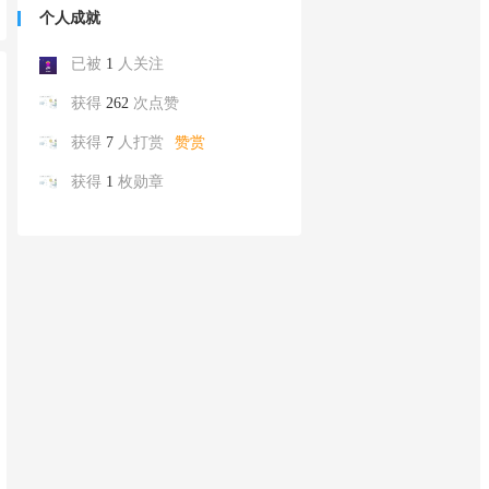
个人成就
已被
1
人关注
获得
262
次点赞
获得
7
人打赏
赞赏
获得
1
枚勋章