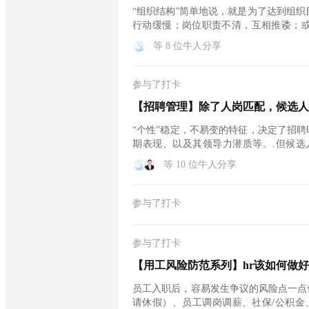
“组织结构”简单地说，就是为了达到组
行动缓慢；岗位职责不清，互相推诿；
构...
等 8 位牛人分享
参与了打卡
【招聘管理】除了人岗匹配，候选人
“个性”稳定，不易变的特征，决定了招
期表现、以及其领导力潜质等。.但候选
者...
等 10 位牛人分享
参与了打卡
参与了打卡
【用工风险防范系列】hr该如何做
员工入职后，容易发生争议的风险点一点
请休假）、员工调岗调薪、社保/公积金