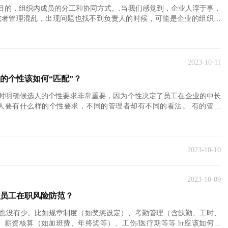
织目的，组织内成员的分工和协同方式。.当我们感觉到，企业人浮于事，
或者管理混乱，出现问题也找不到负责人的时候，可能是企业的组织结
2023-10-11
的个性该如何“匹配”？
聘时明确候选人的个性要求非常重要，因为个性决定了员工在企业的中长
人要有什么样的个性要求，不同的管理者却有不同的看法。.有的管理
2023-10-10
2023-10-09
好员工在职风险防范？
也没有少。比如规章制度（如奖惩设定）、考勤管理（含缺勤、工时、
、薪资核算（如加班费、年终奖等）、工伤/医疗期等等.hr应该如何做