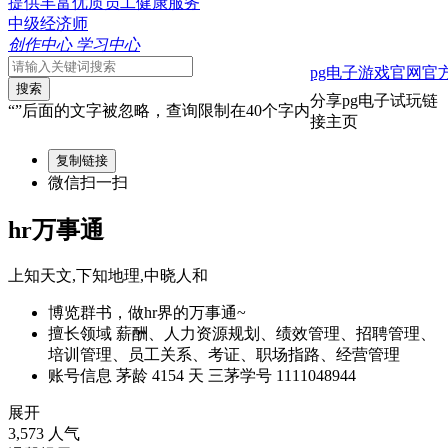
提供丰富优质员工健康服务
中级经济师
创作中心
学习中心
pg电子游戏官网官
搜索
分享pg电子试玩链
“”后面的文字被忽略，查询限制在40个字内
接主页
复制链接
微信扫一扫
hr万事通
上知天文,下知地理,中晓人和
博览群书，做hr界的万事通~
擅长领域
薪酬、人力资源规划、绩效管理、招聘管理、
培训管理、员工关系、考证、职场指路、经营管理
账号信息
茅龄 4154 天
三茅学号 1111048944
展开
3,573 人气