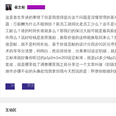
崔文彬
这是老生常谈的事情了但是我觉得提出这个问题是没懂管理的基
题：①薪酬为什么不能倒挂？新员工就得比老员工少么？这不是
工龄么？谁的时间长谁就多么？那我们的保洁大姐可能是最高薪
作用么？说好给钱是发挥激励，换取价值的这样能换取回来么？
值贡献，就不是时间长短。基于价值贡献的设计分四步01区分序
术的等等分清楚，码明白，然后排排坐，分果果02设定职级，就
立标准就好像你听过的p1p2m1m203设定标准，就是p1多少钱p
套改，就是哪里低了调整哪里我之前分享过一个文章叫做《职级
操作步骤不会的头像处找我拿但我今天想说的是：即便你能做到如此
34
赞赏
互动区