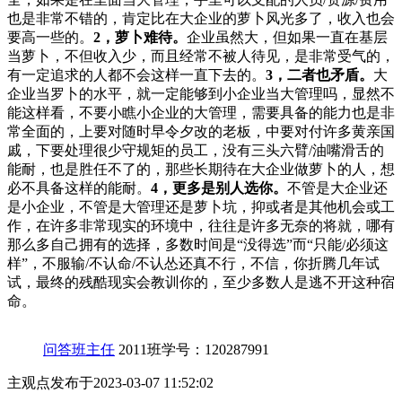
也是非常不错的，肯定比在大企业的萝卜风光多了，收入也会
要高一些的。
2，萝卜难待。
企业虽然大，但如果一直在基层
当萝卜，不但收入少，而且经常不被人待见，是非常受气的，
有一定追求的人都不会这样一直下去的。
3，二者也矛盾。
大
企业当罗卜的水平，就一定能够到小企业当大管理吗，显然不
能这样看，不要小瞧小企业的大管理，需要具备的能力也是非
常全面的，上要对随时早令夕改的老板，中要对付许多黄亲国
戚，下要处理很少守规矩的员工，没有三头六臂/油嘴滑舌的
能耐，也是胜任不了的，那些长期待在大企业做萝卜的人，想
必不具备这样的能耐。
4，更多是别人选你。
不管是大企业还
是小企业，不管是大管理还是萝卜坑，抑或者是其他机会或工
作，在许多非常现实的环境中，往往是许多无奈的将就，哪有
那么多自己拥有的选择，多数时间是“没得选”而“只能/必须这
样”，不服输/不认命/不认怂还真不行，不信，你折腾几年试
试，最终的残酷现实会教训你的，至少多数人是逃不开这种宿
命。
问答班主任
2011班
学号：120287991
主观点
发布于2023-03-07 11:52:02