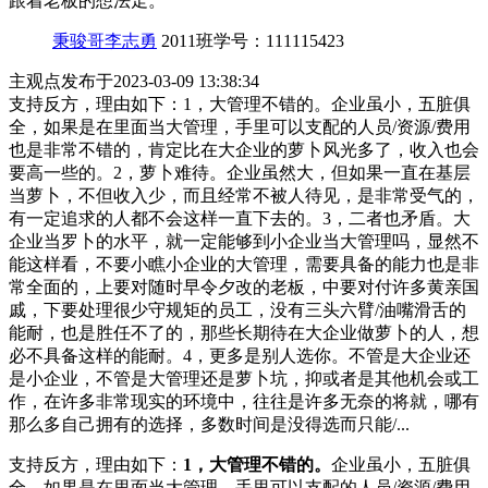
跟着老板的想法走。
秉骏哥李志勇
2011班
学号：111115423
主观点
发布于2023-03-09 13:38:34
支持反方，理由如下：1，大管理不错的。企业虽小，五脏俱
全，如果是在里面当大管理，手里可以支配的人员/资源/费用
也是非常不错的，肯定比在大企业的萝卜风光多了，收入也会
要高一些的。2，萝卜难待。企业虽然大，但如果一直在基层
当萝卜，不但收入少，而且经常不被人待见，是非常受气的，
有一定追求的人都不会这样一直下去的。3，二者也矛盾。大
企业当罗卜的水平，就一定能够到小企业当大管理吗，显然不
能这样看，不要小瞧小企业的大管理，需要具备的能力也是非
常全面的，上要对随时早令夕改的老板，中要对付许多黄亲国
戚，下要处理很少守规矩的员工，没有三头六臂/油嘴滑舌的
能耐，也是胜任不了的，那些长期待在大企业做萝卜的人，想
必不具备这样的能耐。4，更多是别人选你。不管是大企业还
是小企业，不管是大管理还是萝卜坑，抑或者是其他机会或工
作，在许多非常现实的环境中，往往是许多无奈的将就，哪有
那么多自己拥有的选择，多数时间是没得选而只能/...
支持反方，理由如下：
1，大管理不错的。
企业虽小，五脏俱
全，如果是在里面当大管理，手里可以支配的人员/资源/费用