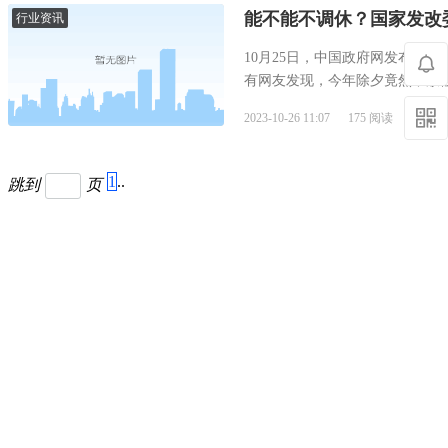
能不能不调休？国家发改
行业资讯
10月25日，中国政府网发布了2
有网友发现，今年除夕竟然不放
2024年春节假期为何这样调...
2023-10-26 11:07 175 阅读 编
1
..
跳到
页