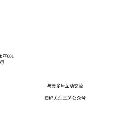
）
座601
司
与更多hr互动交流
扫码关注三茅公众号