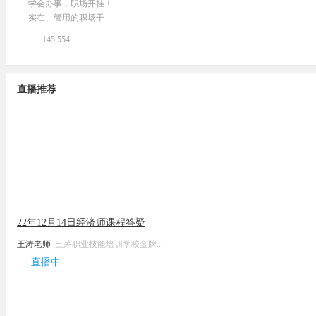
学会办事，职场开挂！
实在、管用的职场干货
技能~
145,554
直播推荐
22年12月14日经济师课程答疑
王涛老师
三茅职业技能培训学校金牌...
直播中