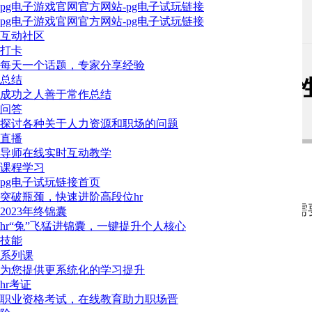
pg电子游戏官网官方网站-pg电子试玩链接
pg电子游戏官网官方网站-pg电子试玩链接
三茅问答
>
提问专区
互动社区
打卡
楼主
每天一个话题，专家分享经验
总结
公司法人未交社保，如何一次性
成功之人善于常作总结
问答
网官方网站
探讨各种关于人力资源和职场的问题
直播
导师在线实时互动教学
mentir
课程学习
2
pg电子试玩链接首页
突破瓶颈，快速进阶高段位hr
公司法人为股东聘请的职业经理人，11年-14年为副总经理，
我们希望了解您擅长的领域，把内容推荐给更多需要
2023年终锦囊
今未缴纳五险，现其本人想一次性补缴以往年限的养老保险，
hr“兔”飞猛进锦囊，一键提升个人核心
技能
1、咨询了仲裁院，仲裁员告知因为其为单位法人，未办过此
系列课
2、不能成功补缴，是否可以公司补偿，这个补偿金额标准自
为您提供更系统化的学习提升
hr考证
确定
职业资格考试，在线教育助力职场晋