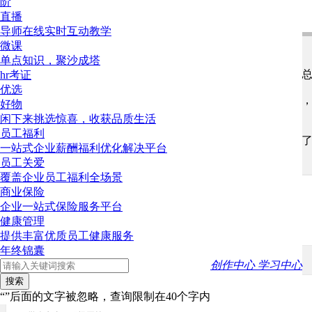
阶
直播
登录后才可以发表评论哦~请 或
导师在线实时互动教学
微课
端木蓉97182
2022-12-14 15:42
1楼
单点知识，聚沙成塔
理论上补缴是可以操作的，跟是不是法人没有关系，按
hr考证
优选
补缴时间超过三年的，一般需要通过仲裁认定劳动关系
好物
一个愿挨的事，走个过场拿到仲裁文书去补就行了。
闲下来挑选惊喜，收获品质生活
员工福利
如果公司给补偿，也是可以的，双方协商签订协议就行
一站式企业薪酬福利优化解决平台
参与了。
员工关爱
覆盖企业员工福利全场景
下载app
商业保险
随时随地，与更多hr一起学习、互动、成长
企业一站式保险服务平台
健康管理
300万 人已下载
提供丰富优质员工健康服务
年终锦囊
相似的提问
更多>
创作中心
学习中心
搜索
0元听好书
“”后面的文字被忽略，查询限制在40个字内