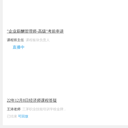
“企业薪酬管理师-高级“考前串讲
课程班主任
课程板块负责人
直播中
22年12月8日经济师课程答疑
王涛老师
三茅职业技能培训学校金牌...
已结束
可回放