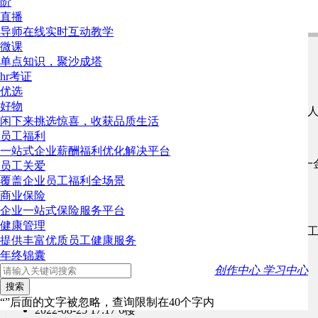
阶
能问出这问题说明这个“人事经理”工资高了。
直播
导师在线实时互动教学
程宇晖
2022-12-13 09:40
微课
@顺风路扛把子：这个说法很有意思。非常有道理
单点知识，聚沙成塔
hr考证
兰陵王93877
2022-12-12 13:27
10楼
优选
好物
要看这个人事经理是不是真的是这个职级的，有些几个
闲下来挑选惊喜，收获品质生活
员工福利
山地欧文
2022-12-11 21:56
9楼
一站式企业薪酬福利优化解决平台
如果人事团队规模比较大，实际工作时间2小时，五险一
员工关爱
险，住宿交通通讯餐饮补贴等。这个薪水绝对够了。
覆盖企业员工福利全场景
商业保险
缪东彪
2022-12-11 20:54
8楼
企业一站式保险服务平台
健康管理
有的企业的总监也拿着6000的薪资呢，名称好听只对找
提供丰富优质员工健康服务
年终锦囊
小绵羊~
2022-12-06 14:18
7楼
创作中心
学习中心
感觉有点低了，确实
搜索
“”后面的文字被忽略，查询限制在40个字内
2022-08-25 17:17
6楼