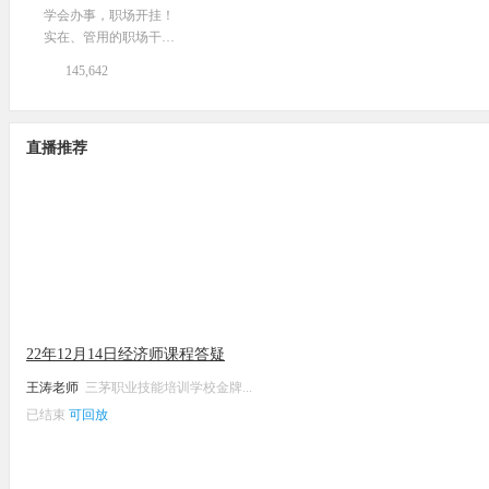
学会办事，职场开挂！
实在、管用的职场干货
技能~
145,642
直播推荐
22年12月14日经济师课程答疑
王涛老师
三茅职业技能培训学校金牌...
已结束
可回放