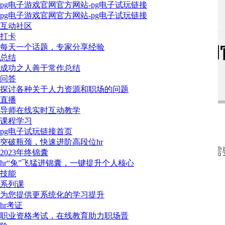
pg电子游戏官网官方网站-pg电子试玩链接
pg电子游戏官网官方网站-pg电子试玩链接
三茅问答
>
提问专区
互动社区
打卡
每天一个话题，专家分享经验
薪酬工资板块-pg电子游戏官
总结
成功之人善于常作总结
问答
13
探讨各种关于人力资源和职场的问题
在北京一线城市，一个人事经理拿着6000的薪资正常吗
直播
导师在线实时互动教学
登录后才可以发表评论哦~请 或
课程学习
pg电子试玩链接首页
文小姐33
2022-12-13 10:10
13楼
突破瓶颈，快速进阶高段位hr
我们希望了解您擅长的领域，把内容推荐给更多需要
2023年终锦囊
存在即合理。到手金额也还可以。还有则是得看具体企
hr“兔”飞猛进锦囊，一键提升个人核心
吴彦祖内蒙古分祖
2022-12-13 08:35
12楼
技能
系列课
您感觉有问题可否以换个公司换个平台
为您提供更系统化的学习提升
hr考证
顺风路扛把子
2022-12-13 08:24
11楼
确定
职业资格考试，在线教育助力职场晋