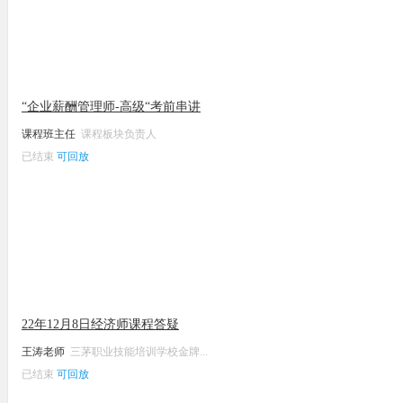
“企业薪酬管理师-高级“考前串讲
课程班主任
课程板块负责人
已结束
可回放
22年12月8日经济师课程答疑
王涛老师
三茅职业技能培训学校金牌...
已结束
可回放