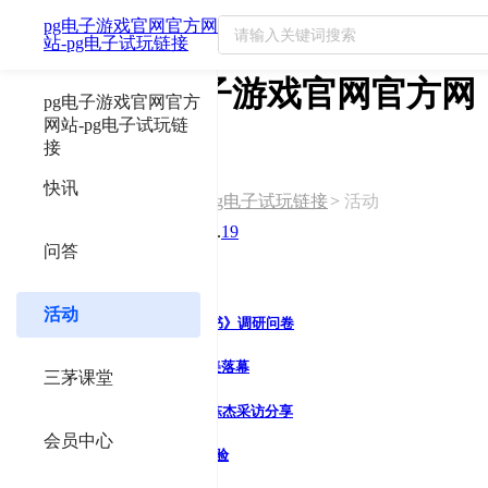
pg电子游戏官网官方网
三茅品牌活动线上宣传线下沙
站-pg电子试玩链接
龙峰会-pg电子游戏官网官方网
pg电子游戏官网官方
网站-pg电子试玩链
站
接
快讯
pg电子游戏官网官方网站-pg电子试玩链接
活动
上一页
1
..
5
6
7
..
19
跳到
页
问答
活动回顾
更多
活动
2023年《hr生存与发展现状白皮书》调研问卷
三茅hr之家全国行——北京站完美落幕
三茅课堂
【三茅对话】对话跨境电商hrvp陈杰采访分享
会员中心
3位业内大咖齐聚，分享hr实战经验