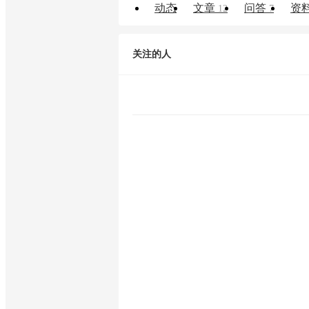
动态
文章
问答
资
12
7
关注的人