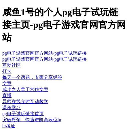
咸鱼1号的个人pg电子试玩链
接主页-pg电子游戏官网官方网
站
pg电子游戏官网官方网站-pg电子试玩链接
pg电子游戏官网官方网站-pg电子试玩链接
互动社区
打卡
每天一个话题，专家分享经验
文章
成功之人善于常作文章
直播
导师在线实时互动教学
课程学习
pg电子试玩链接首页
突破瓶颈，快速进阶高段位hr
hr考证