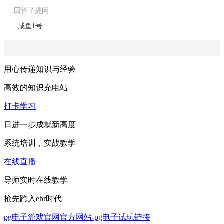
回答了提问
咸鱼1号
用心传递知识与经验
高效的知识充电站
打卡学习
日进一步成就新高度
系统培训，实战教学
在线直播
导师实时在线教学
抢先跨入ehr时代
pg电子游戏官网官方网站-pg电子试玩链接