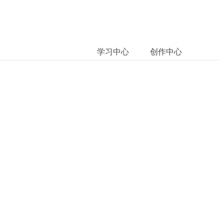
学习中心
创作中心