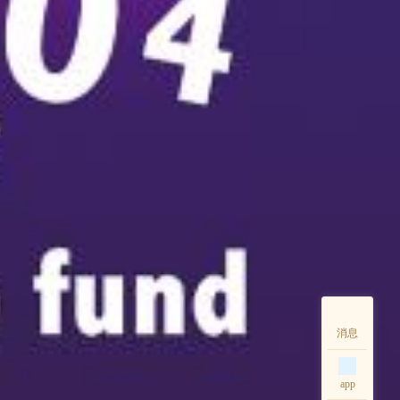
消息
app