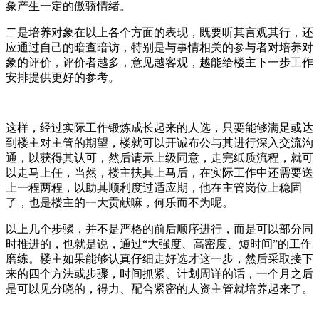
象产生一定的傲骄情绪。
二是培养对象在以上各个方面的表现，既要听其言观其行，还
应通过自己的暗查暗访，特别是与事情相关的参与者对培养对
象的评价，评价者越多，意见越客观，越能给楼主下一步工作
安排提供更好的参考。
这样，经过实际工作锻炼成长起来的人选，只要能够满足或达
到楼主对主管的期望，楼就可以开诚布公与其进行深入交流沟
通，以获得其认可，然后请示上级同意，走完纸质流程，就可
以走马上任，当然，楼主扶其上马后，在实际工作中还需要送
上一程两程，以助其顺利度过适应期，他在主管岗位上稳固
了，也是楼主的一大贡献嘛，何乐而不为呢。
以上几个步骤，并不是严格的前后顺序进行，而是可以部分同
时推进的，也就是说，通过“大强度、高密度、短时间”的工作
磨练。楼主如果能够认真仔细走好选才这一步，然后采取接下
来的四个方法或步骤，时间抓紧、计划周详的话，一个月之后
是可以见分晓的，得力、配合紧密的人资主管就培养起来了。