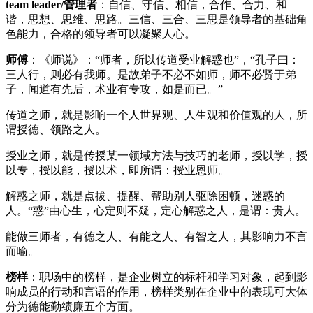
team leader/管理者
：自信、守信、相信，合作、合力、和
谐，思想、思维、思路。三信、三合、三思是领导者的基础角
色能力，合格的领导者可以凝聚人心。
师傅
：《师说》：“师者，所以传道受业解惑也”，“孔子曰：
三人行，则必有我师。是故弟子不必不如师，师不必贤于弟
子，闻道有先后，术业有专攻，如是而已。”
传道之师，就是影响一个人世界观、人生观和价值观的人，所
谓授德、领路之人。
授业之师，就是传授某一领域方法与技巧的老师，授以学，授
以专，授以能，授以术，即所谓：授业恩师。
解惑之师，就是点拔、提醒、帮助别人驱除困顿，迷惑的
人。“惑”由心生，心定则不疑，定心解惑之人，是谓：贵人。
能做三师者，有德之人、有能之人、有智之人，其影响力不言
而喻。
榜样
：职场中的榜样，是企业树立的标杆和学习对象，起到影
响成员的行动和言语的作用，榜样类别在企业中的表现可大体
分为德能勤绩廉五个方面。