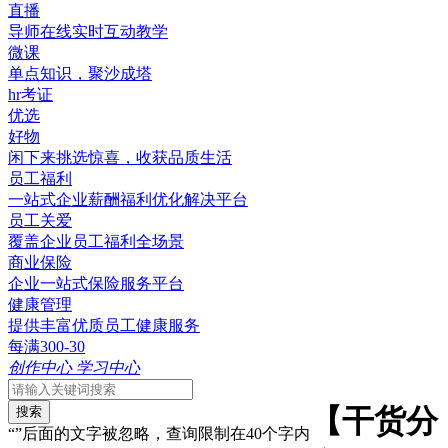
直播
导师在线实时互动教学
微课
单点知识，聚沙成塔
hr考证
优选
好物
闲下来挑选惊喜，收获品质生活
员工福利
一站式企业薪酬福利优化解决平台
员工关爱
覆盖企业员工福利全场景
商业保险
企业一站式保险服务平台
健康管理
提供丰富优质员工健康服务
每满300-30
创作中心
学习中心
【干货分
搜索
“”后面的文字被忽略，查询限制在40个字内