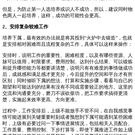
但是，为防止第一人选培养或识人不成功，所以，建议同时物
色两人一起培养，这样，成功的可能性会更高。
2、
安排复杂较难工作
培养下属，最有效的办法就是将其投到“火炉中去锻造”，也就
是安排相对困难而且流程复杂的工作，具体可以这样来操作：
安排时，说明工作的重要性、困难程度，以及有哪些资源、人
脉可以借用，时限要求、费用控制、达到什么结果、可以锻炼
和提升哪些能力等都要讲清楚，说明只有有难度的事情做成功
后，成就感和满足感才更充分，今后提升的空间和平台才有所
区别；同时倾听下属的想法、打算和实施步骤，看看与自己的
期望和可能达到的结果有没有不同或需要较正的地方。这里的
交流和沟通要充分，磨刀不误砍柴功，把工作要求搞得更清
楚，实施起来效率更高、方向更准。
过程中，工作安排后，上级不能放手不管不问，在自我感觉事
情可能进展到关键重要时刻或者预想到下属可能遇到某些困难
时，上级有必要过问一下事情进展情况，包括相关人员配合、
工作质量、费用控制、下步打算等，即使下属推进工作如上级