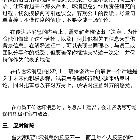
语，让它看起来不那么严重。坏消息总要经历责任追究的
过程，切勿摸棱两可引起误会。客观公正的反馈，尽量简
单直接，不做过度的解读，不要变成一场争论。
在传达
坏消息
的内容上，
需要
解释谁做出了决定，为什
么他们做出了这个选择，以及任何其他相关的信息来提供
背景信息。在解释过程中，可以表现出同理心，与员工或
团队分享你的感受，但要确保你继续支持这一决定，并保
持你作为代表的地位。
在传达坏消息的技巧上，
确保谈话中的最后一个话题是
关于未来的积极步骤。试着用希望和行动步骤来结束讨
论。
同时
把重点放在
对方
身上。
谈话时注意对方的
感受。
在向员工传达坏消息时，考虑以
上
建议，
会
让谈话尽可能
保持积极和富有成效
。
三、应对阶段
当大家听到坏消息的反应不一，而且每个人反应的时