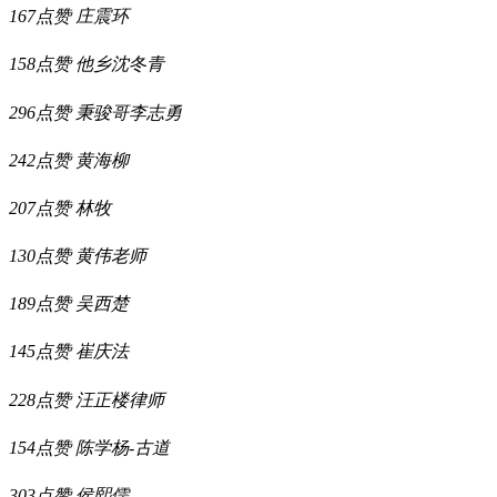
167点赞
庄震环
158点赞
他乡沈冬青
296点赞
秉骏哥李志勇
242点赞
黄海柳
207点赞
林牧
130点赞
黄伟老师
189点赞
吴西楚
145点赞
崔庆法
228点赞
汪正楼律师
154点赞
陈学杨-古道
303点赞
侯熙儒