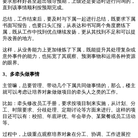
要求那样好甚至超出领导预期，上级还是要适时进行问询的，
直到该事情顺利按预期完成。
总结，工作结束后，要及时与下属一起进行总结，既要求下属
书面写报告，也要口头汇报，从表达和书写两个角度磨练下
属，既从工作中找到优点继续发扬，更从其找到不足和可以提
升改善的地方。
这样，从业务能力上更加锤炼了下属，既能提升其处理复杂或
意外事件的能力，也拓宽了其观察、预测事物和运用各种资源
的眼界。
3、
多牵头做事情
主管嘛，总要管理、带动几个下属共同做事情的，那么，楼主
就可以考虑让培养对象做做项目的牵头人之类的工作。
比如：牵头修改员工手册，要求按项目制来实施，从计划、分
工、时限要求、分歧处理、定期讨论等方面来进行。这样的项
目还可以有：校招、年底评优、年会举办、某聚餐或员工活动
等。
过程中，上级重点观察培养对象在分工、协调、工作进展控