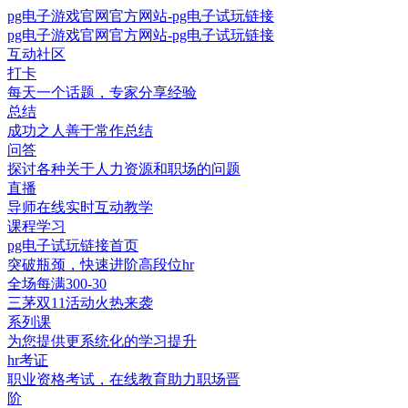
pg电子游戏官网官方网站-pg电子试玩链接
pg电子游戏官网官方网站-pg电子试玩链接
互动社区
打卡
每天一个话题，专家分享经验
总结
成功之人善于常作总结
问答
探讨各种关于人力资源和职场的问题
直播
导师在线实时互动教学
课程学习
pg电子试玩链接首页
突破瓶颈，快速进阶高段位hr
全场每满300-30
三茅双11活动火热来袭
系列课
为您提供更系统化的学习提升
hr考证
职业资格考试，在线教育助力职场晋
阶