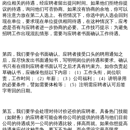
岗位相关的待遇，经应聘者留出提问时间。如果他们拒绝你提
议的待遇，询问他们可否协商。如果没有协商的余地，你可以
将注意力放在第二人选上。有些情况下，你选中的人选会回到
现在单位，要求现在单位提供相同待遇，在这种情况下，应考
虑是否有与应聘者进一步协商的必要。工作技巧提示：为避免
招聘工作出现混乱情形，需要与应聘者书面确认工作待遇。
第四，我们要学会书面确认。应聘者接受口头的聘用通知之
后，应尽快发出书面通知书，写明明岗位的待遇和要求。确认
书只有在得到应聘者书面认可之后才具有约束力。如你负责起
草确认书，应确保包括以下内容：（1）工作头衔，岗位职
责，工作时间；（2）年薪；（3 ）公司福利；（4）讲明录用
的必要条件，譬如需要体检等；（5）注明需应聘者认可后签
字寄回的日期。
第五，我们要学会处理对待讨价还价的应聘者。具备热门技能
（如财务）的应聘者可能会将你公司的提供的待遇与他们目前
公司的待遇或另一公司的待遇比较，择高而就。如果你想提高
待遇来应付这种竞争，要下不为例，而全需设定最高限度。