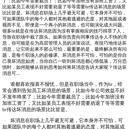
了；比如今年需要裁员了；比如今年加班没有加班工资了，又
比如某员工表现不好需要劝退了等等需要hr传达坏消息的场景
比比皆是。坏消息在职场上几乎避无可避，它本身并不可怕，
可如果团队中的每个人都对其抱着逃避的态度，对其拖延或者
视而不见，即便是一个再小的坏消息，也可能演化成大问题。
很多hr就是在传达坏消息因为没有掌握相应的技巧得罪了人，
导致在职场中栽了跟头。如果你负责向同事传达令人不快的消
息，你可能是在为高层管理人员的决策说话。有技巧地传达坏
消息，让它听起来不那么可怕，最重要的是，最终解决所有问
题，是每个职场人的必修课。坏消息并不可怕，可怕的是你自
己畏坏消息如虎，当你自己一听到坏消息都心情低落，万分恐
惧时，如何能够从容的思考如何将坏消息告诉大家呢？传达坏
消息可...
谁都喜欢报喜不报忧
，
但是在职场当中，作为hr，经
常会遇到告知员工坏消息的场景，比如今年公司效益不好
不发年终奖了；比如今年需要裁员了；比如今年加班没有
加班工资了，又比如某员工表现不好需要劝退了等等需要
hr传达坏消息的场景比比皆是。
坏消息在职场上几乎避无可避，它本身并不可怕，可
如果团队中的每个人都对其抱着逃避的态度，对其拖延或