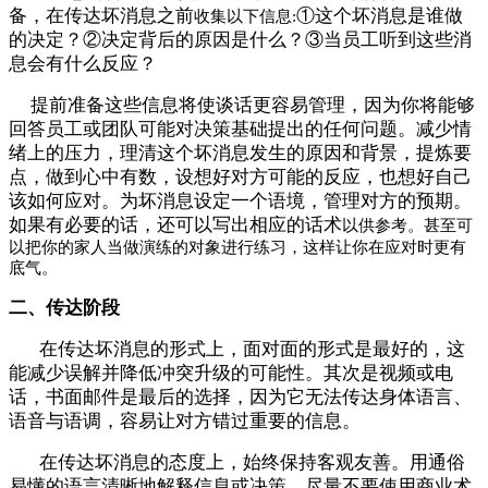
备，
在传达坏消息之前
①这个坏消息是谁做
收集以下信息:
的决定？②
决定
背后
的原因
是什么？③当员工听到这些消
息会有什么反应？
提前准备这些信息将使谈话更容易管理，因为你将能够
回答员工或团队可能对决策基础提出的任何问题。
减少情
绪上的压力，理清这个坏消息发生的原因和背景，提炼要
点，做到心中有数，设想好对方可能的反应，也想好自己
该如何应对。为坏消息设定一个语境，管理对方的预期。
如果有必要的话，还可以写出相应的话术
以供参考
。
甚至可
以把你的家人当做演练的对象进行练习，这样让你在应对时更有
底气。
二、传达阶段
在传达
坏消息
的
形式
上，面对面的形式是最好的，这
能减少误解并降低冲突升级的可能性。其次是视频或电
话，书面邮件是最后的选择，因为它无法传达身体语言、
语音与语调，容易让对方错过重要的信息。
在传达
坏消息
的态度上，始终保持客观友善。用通俗
易懂的语言清晰地解释信息或决策。尽量不要使用商业术