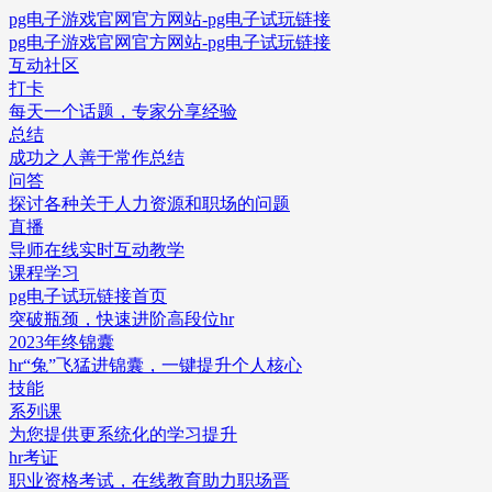
pg电子游戏官网官方网站-pg电子试玩链接
pg电子游戏官网官方网站-pg电子试玩链接
互动社区
打卡
每天一个话题，专家分享经验
总结
成功之人善于常作总结
问答
探讨各种关于人力资源和职场的问题
直播
导师在线实时互动教学
课程学习
pg电子试玩链接首页
突破瓶颈，快速进阶高段位hr
2023年终锦囊
hr“兔”飞猛进锦囊，一键提升个人核心
技能
系列课
为您提供更系统化的学习提升
hr考证
职业资格考试，在线教育助力职场晋