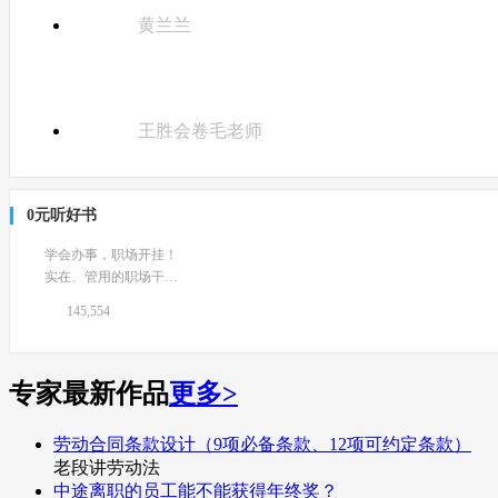
黄兰兰
王胜会卷毛老师
0元听好书
学会办事，职场开挂！
实在、管用的职场干货
技能~
145,554
专家最新作品
更多>
劳动合同条款设计（9项必备条款、12项可约定条款）
老段讲劳动法
中途离职的员工能不能获得年终奖？