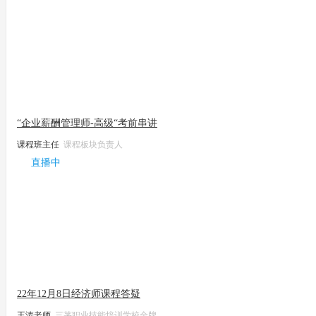
“企业薪酬管理师-高级“考前串讲
课程班主任
课程板块负责人
直播中
22年12月8日经济师课程答疑
王涛老师
三茅职业技能培训学校金牌...