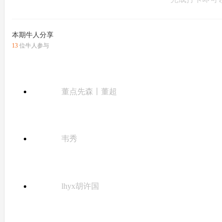
本期牛人分享
13
位牛人参与
董点先森丨董超
韦秀
lhyx胡许国