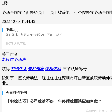
1楼
劳动合同签了但未给员工，员工被辞退，可否按未签劳动合同申
2022-12-08 11:44:45
下载app
随时随地，与更多hr一起学习、互动、成长
300万 人已下载
关于作者
老段讲劳动法
获得
打卡牛人
专栏作家
课程讲师
三茅认证称号
段海宇，擅长劳动法，现担任担任深圳市坪山新区兼职劳动仲
业..
今日打卡案例
【实操技巧】公司效益不好，年终绩效面谈应如何做？
完成打卡即可