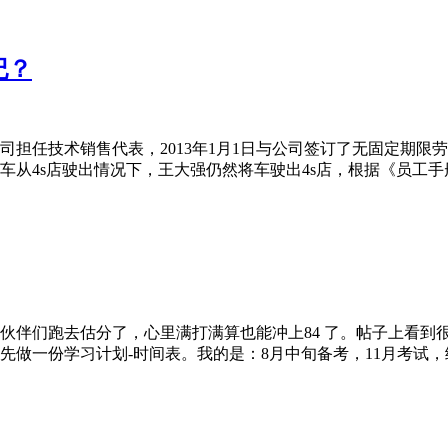
纪？
公司担任技术销售代表，2013年1月1日与公司签订了无固定期限劳
4s店驶出情况下，王大强仍然将车驶出4s店，根据《员工手册》
伙伴们跑去估分了，心里满打满算也能冲上84 了。帖子上看到
做一份学习计划-时间表。我的是：8月中旬备考，11月考试，给