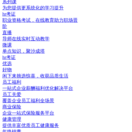
系列课
为您提供更系统化的学习提升
hr考证
职业资格考试，在线教育助力职场晋
阶
直播
导师在线实时互动教学
微课
单点知识，聚沙成塔
hr考证
优选
好物
闲下来挑选惊喜，收获品质生活
员工福利
一站式企业薪酬福利优化解决平台
员工关爱
覆盖企业员工福利全场景
商业保险
企业一站式保险服务平台
健康管理
提供丰富优质员工健康服务
年终锦囊