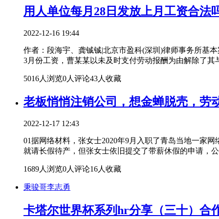
用人单位每月28日发放上月工资合法
2022-12-16 19:44
作者：段海宇、龚铖铖|北京市盈科(深圳)律师事务所基本
3月份工资，曹某某以未及时支付劳动报酬为由解除了其
5016人浏览
0人评论
43人收藏
老板悄悄注销公司，想金蝉脱壳，劳
2022-12-17 12:43
01据网络材料，张女士2020年9月入职了青岛当地一
就请长假待产，但张女士依旧提交了带薪休假的申请，公
1689人浏览
0人评论
16人收藏
秉骏哥李志勇
卡塔尔世界杯系列hr分享（三十）合