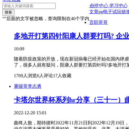
创作中心
学习中心
文章pg电子试玩链
搜索
“”后面的文字被忽略，查询限制在40个字内
言职哥哥
多地开打第四针阳康人群要打吗? 企
10:09
随着防疫政策的开放，现在新冠病毒已经开始在国内肆虐
了，很多人就有疑问，阳康人群要打第四针吗?多地开打第
1769人浏览
6人评论
17人收藏
秉骏哥李志勇
卡塔尔世界杯系列hr分享（三十一）
2022-12-20 15:01
曲终人散，期待彼时2022年11月21日到2022年12
动在这两大洲发展是最好的，其他如亚非、北美、大洋洲